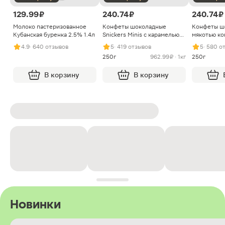
129.99 ₽
240.74 ₽
240.74 ₽
Молоко пастеризованное
Конфеты шоколадные
Конфеты ш
Кубанская буренка 2.5% 1.4л
Snickers Minis с карамелью
мякотью ко
арахисом и нугой
4.9
· 640 отзывов
5
· 419 отзывов
5
· 580 о
250г
962.99 ₽ · 1кг
250г
В корзину
В корзину
Новинки