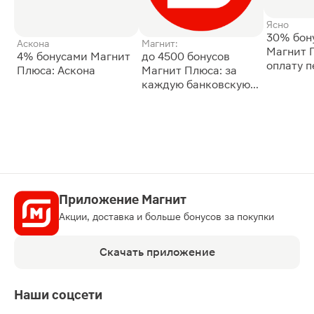
Ясно
30% бон
Аскона
Магнит:
Магнит 
4% бонусами Магнит
до 4500 бонусов
оплату 
Плюса: Аскона
Магнит Плюса: за
сессии: 
каждую банковскую
карту
Приложение Магнит
Акции, доставка и больше бонусов за покупки
Скачать приложение
Наши соцсети