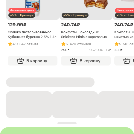
Финальная цена
Финальная 
+5% с Премиум
+5% с Премиум
+5% с Пре
129.99 ₽
240.74 ₽
240.74 ₽
Молоко пастеризованное
Конфеты шоколадные
Конфеты ш
Кубанская буренка 2.5% 1.4л
Snickers Minis с карамелью
мякотью ко
арахисом и нугой
4.9
· 642 отзыва
5
· 420 отзывов
5
· 581 о
250г
962.99 ₽ · 1кг
250г
В корзину
В корзину