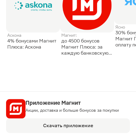
Ясно
30% бон
Аскона
Магнит:
Магнит 
4% бонусами Магнит
до 4500 бонусов
оплату 
Плюса: Аскона
Магнит Плюса: за
сессии: 
каждую банковскую
карту
Приложение Магнит
Акции, доставка и больше бонусов за покупки
Скачать приложение