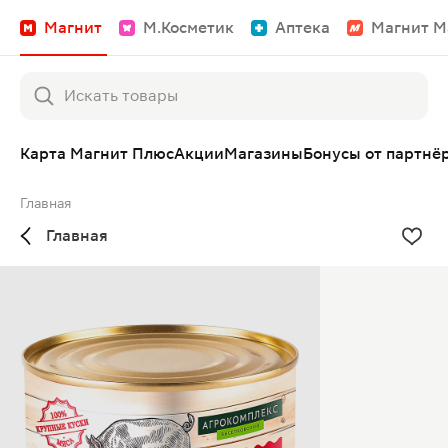
Магнит
М.Косметик
Аптека
Магнит М
Карта Магнит Плюс
Акции
Магазины
Бонусы от партнё
Главная
Главная