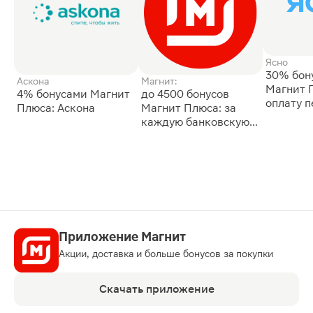
Ясно
30% бон
Аскона
Магнит:
Магнит 
4% бонусами Магнит
до 4500 бонусов
оплату 
Плюса: Аскона
Магнит Плюса: за
сессии: 
каждую банковскую
карту
Приложение Магнит
Акции, доставка и больше бонусов за покупки
Скачать приложение