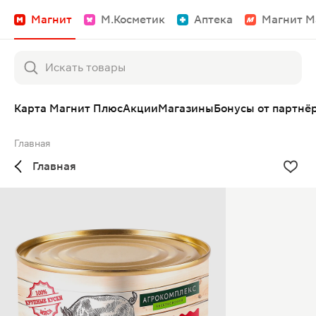
Магнит
М.Косметик
Аптека
Магнит М
Карта Магнит Плюс
Акции
Магазины
Бонусы от партнё
Главная
Главная