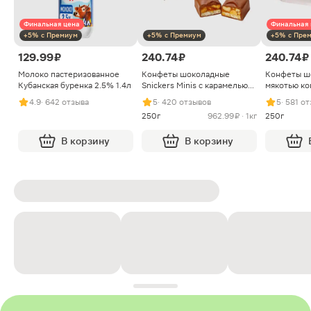
Финальная цена
Финальная 
+5% с Премиум
+5% с Премиум
+5% с Пре
129.99 ₽
240.74 ₽
240.74 ₽
Молоко пастеризованное
Конфеты шоколадные
Конфеты ш
Кубанская буренка 2.5% 1.4л
Snickers Minis с карамелью
мякотью ко
арахисом и нугой
4.9
· 642 отзыва
5
· 420 отзывов
5
· 581 о
250г
962.99 ₽ · 1кг
250г
В корзину
В корзину