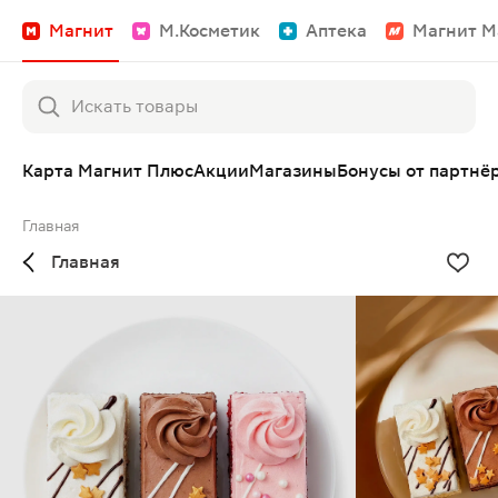
Магнит
М.Косметик
Аптека
Магнит М
Карта Магнит Плюс
Акции
Магазины
Бонусы от партнё
Главная
Главная