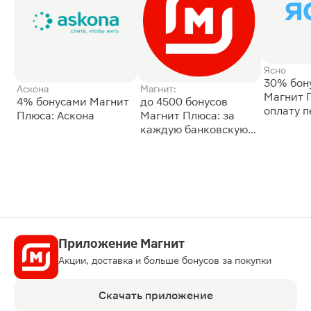
Ясно
30% бон
Аскона
Магнит:
Магнит 
4% бонусами Магнит
до 4500 бонусов
оплату 
Плюса: Аскона
Магнит Плюса: за
сессии: 
каждую банковскую
карту
Приложение Магнит
Акции, доставка и больше бонусов за покупки
Скачать приложение