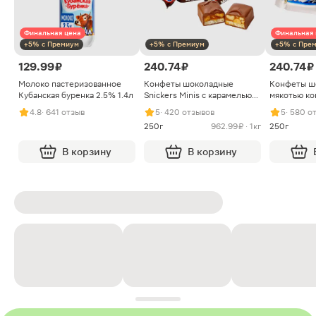
Финальная цена
Финальная 
+5% с Премиум
+5% с Премиум
+5% с Пре
129.99 ₽
240.74 ₽
240.74 ₽
Молоко пастеризованное
Конфеты шоколадные
Конфеты ш
Кубанская буренка 2.5% 1.4л
Snickers Minis с карамелью
мякотью ко
арахисом и нугой
4.8
· 641 отзыв
5
· 420 отзывов
5
· 580 о
250г
962.99 ₽ · 1кг
250г
В корзину
В корзину