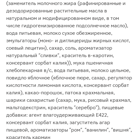
(заменитель молочного жира (рафинированные и
дезодорированные растительные масла в
натуральном и модифицированном виде, в том
числе гидрогенизированное подсолнечное масло),
вода питьевая, молоко сухое обезжиренное,
эмульгаторы (моно- и диглицериды жирных кислот,
соевый лецитин), сахар, соль, ароматизатор
натуральный "сливки", краситель в-каротин,
консервант сорбат калия)), мука пшеничная
хлебопекарная в/с, вода питьевая, молоко цельное,
повидло яблочное (яблочное пюре, сахар, регулятор
кислотности лимонная кислота, консервант сорбат
калия), какао-порошок, патока крахмальная,
шарики сахаристые (сахар, мука, рисовый крахмал,
мальтодекстрин, краситель "серебро"), пищевые
добавки: агент влагоудерживающий Е422,
консервант сорбат калия, загуститель агар
пищевой, ароматизаторы "ром", "ванилин", "вишня",
краситель кармин