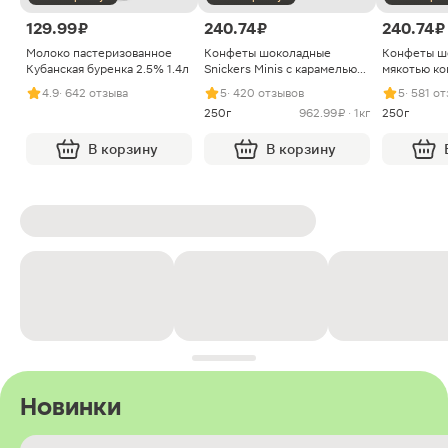
129.99 ₽
240.74 ₽
240.74 ₽
Молоко пастеризованное
Конфеты шоколадные
Конфеты ш
Кубанская буренка 2.5% 1.4л
Snickers Minis с карамелью
мякотью ко
арахисом и нугой
4.9
· 642 отзыва
5
· 420 отзывов
5
· 581 о
250г
962.99 ₽ · 1кг
250г
В корзину
В корзину
Новинки