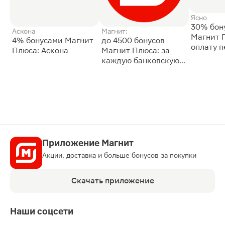
Ясно
30% бон
Аскона
Магнит:
Магнит 
4% бонусами Магнит
до 4500 бонусов
оплату 
Плюса: Аскона
Магнит Плюса: за
сессии: 
каждую банковскую
карту
Приложение Магнит
Акции, доставка и больше бонусов за покупки
Скачать приложение
Наши соцсети