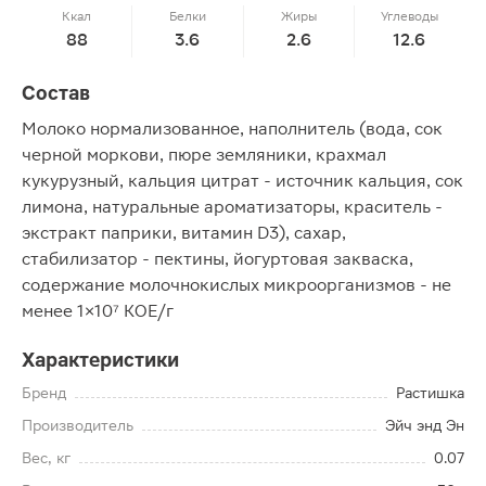
Ккал
Белки
Жиры
Углеводы
88
3.6
2.6
12.6
Состав
Молоко нормализованное, наполнитель (вода, сок
черной моркови, пюре земляники, крахмал
кукурузный, кальция цитрат - источник кальция, сок
лимона, натуральные ароматизаторы, краситель -
экстракт паприки, витамин D3), сахар,
стабилизатор - пектины, йогуртовая закваска,
содержание молочнокислых микроорганизмов - не
менее 1×10⁷ КОЕ/г
Характеристики
Бренд
Растишка
Производитель
Эйч энд Эн
Вес, кг
0.07