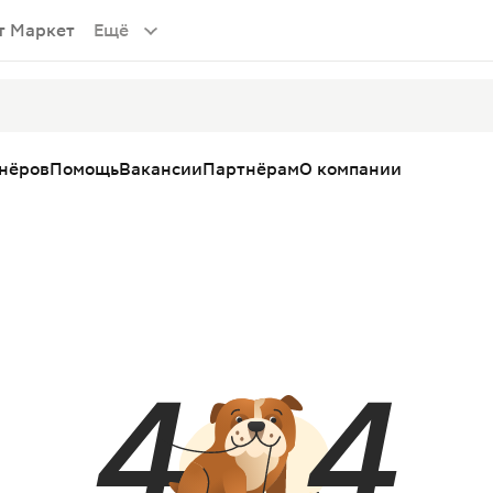
т Маркет
Ещё
тнёров
Помощь
Вакансии
Партнёрам
О компании