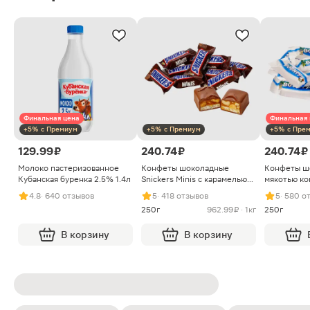
Финальная цена
Финальная 
+5% с Премиум
+5% с Премиум
+5% с Пре
129.99 ₽
240.74 ₽
240.74 ₽
Молоко пастеризованное
Конфеты шоколадные
Конфеты ш
Кубанская буренка 2.5% 1.4л
Snickers Minis с карамелью
мякотью ко
арахисом и нугой
4.8
· 640 отзывов
5
· 418 отзывов
5
· 580 о
250г
962.99 ₽ · 1кг
250г
В корзину
В корзину