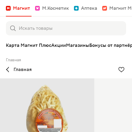
Магнит
М.Косметик
Аптека
Магнит М
Карта Магнит Плюс
Акции
Магазины
Бонусы от партнё
Главная
Главная