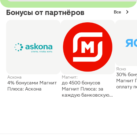
Бонусы от партнёров
Все
Ясно
30% бон
Аскона
Магнит:
Магнит 
4% бонусами Магнит
до 4500 бонусов
оплату 
Плюса: Аскона
Магнит Плюса: за
сессии: 
каждую банковскую
карту