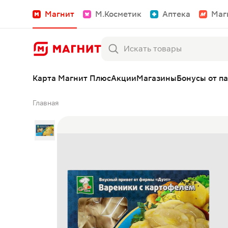
Магнит
М.Косметик
Аптека
Маг
Карта Магнит Плюс
Акции
Магазины
Бонусы от п
Главная