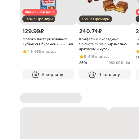
Финальная цена
+5% с Премиум
+5% с Премиум
129.99 ₽
240.74 ₽
2
Молоко пастеризованное
Конфеты шоколадные
К
Кубанская буренка 2.5% 1.4л
Snickers Minis с карамелью
м
арахисом и нугой
4.9
· 638 отзывов
5
· 416 отзывов
2
250г
962.99 ₽ · 1кг
В корзину
В корзину