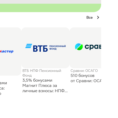
Все
ВТБ НПФ Пенсионный
Сравни: ОСАГО
510 бонусов
Фонд
3,5% бонусами
сами
Магнит Плюса за
а:
личные взносы: НПФ
р
ВТБ