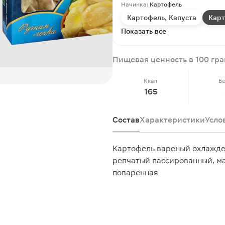
Начинка:
Картофель
Картофель, Капуста
Кар
Показать все
Пищевая ценность в 100 гр
Ккал
Б
165
Состав
Характеристики
Усло
Картофель вареный охлажде
репчатый пассированный, ма
поваренная