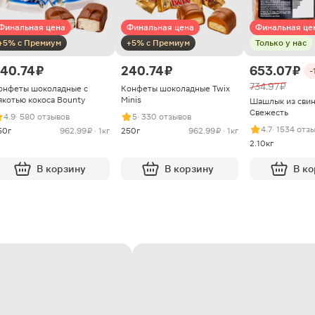
Финальная цена
Финальная цена
Финальная це
+5% с Премиум
+5% с Премиум
Только у нас
40.74 ₽
240.74 ₽
653.07 ₽
-
734.97 ₽
онфеты шоколадные с
Конфеты шоколадные Twix
якотью кокоса Bounty
Minis
Шашлык из сви
Свежесть
4.9
· 580 отзывов
5
· 330 отзывов
4.7
· 1534 отз
50г
962.99 ₽ · 1кг
250г
962.99 ₽ · 1кг
2.10кг
В корзину
В корзину
В к