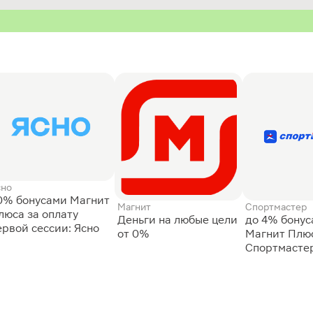
сно
0% бонусами Магнит
Магнит
Спортмастер
люса за оплату
Деньги на любые цели
до 4% бону
ервой сессии: Ясно
от 0%
Магнит Плюс
Спортмасте