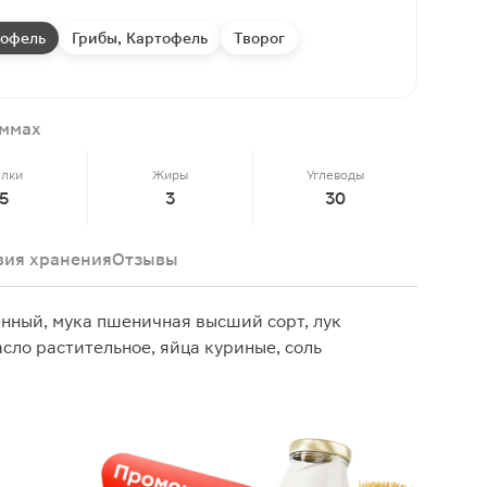
тофель
Грибы, Картофель
Творог
аммах
елки
Жиры
Углеводы
5
3
30
вия хранения
Отзывы
нный, мука пшеничная высший сорт, лук
сло растительное, яйца куриные, соль