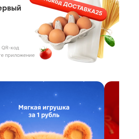
ервый
 QR-код
те приложение