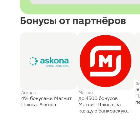
Бонусы от партнёров
Я
3
Аскона
Магнит:
П
4% бонусами Магнит
до 4500 бонусов
п
Плюса: Аскона
Магнит Плюса: за
каждую банковскую
карту