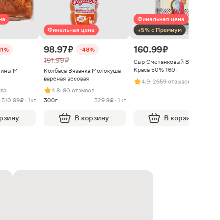
на
Финальная цена
Финальная цена
+5% с Премиум
98.97 ₽
160.99 ₽
11%
-48%
191.99 ₽
Сыр Сметанковый Варвара
Краса 50% 160г
нины М
Колбаса Вязанка Молокуша
вареная весовая
4.9
· 2659 отзывов
ыва
4.8
· 90 отзывов
310.99 ₽ · 1кг
300г
329.9 ₽ · 1кг
орзину
В корзину
В корзину