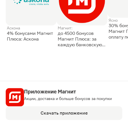
Ясно
30% бон
Аскона
Магнит:
Магнит 
4% бонусами Магнит
до 4500 бонусов
оплату 
Плюса: Аскона
Магнит Плюса: за
сессии: 
каждую банковскую
карту
Приложение Магнит
Акции, доставка и больше бонусов за покупки
Скачать приложение