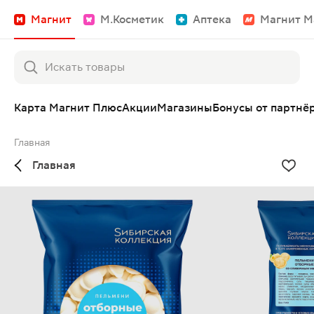
Магнит
М.Косметик
Аптека
Магнит М
Карта Магнит Плюс
Акции
Магазины
Бонусы от партнё
Главная
Главная