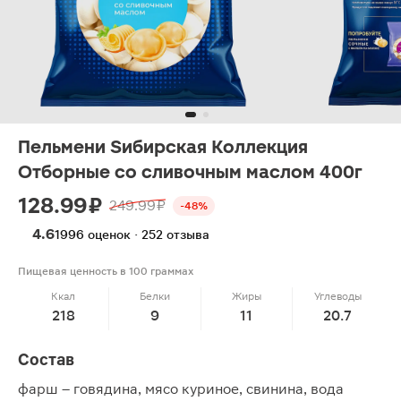
Пельмени Sибирская Коллекция
Отборные со сливочным маслом 400г
128.99 ₽
249.99 ₽
-48%
4.6
1996 оценок · 252 отзыва
Пищевая ценность в 100 граммах
Ккал
Белки
Жиры
Углеводы
218
9
11
20.7
Состав
фарш – говядина, мясо куриное, свинина, вода