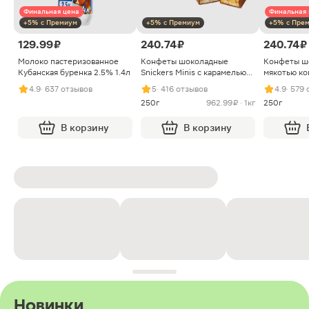
Финальная цена
Финальная 
+5% с Премиум
+5% с Премиум
+5% с Пре
129.99 ₽
240.74 ₽
240.74 ₽
Молоко пастеризованное
Конфеты шоколадные
Конфеты ш
Кубанская буренка 2.5% 1.4л
Snickers Minis с карамелью
мякотью ко
арахисом и нугой
4.9
· 637 отзывов
5
· 416 отзывов
4.9
· 579
250г
962.99 ₽ · 1кг
250г
В корзину
В корзину
Новинки