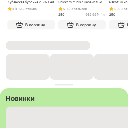
Кубанская буренка 2.5% 1.4л
Snickers Minis с карамелью
мякотью ко
арахисом и нугой
4.9
· 642 отзыва
5
· 420 отзывов
5
· 581 о
250г
962.99 ₽ · 1кг
250г
В корзину
В корзину
Новинки