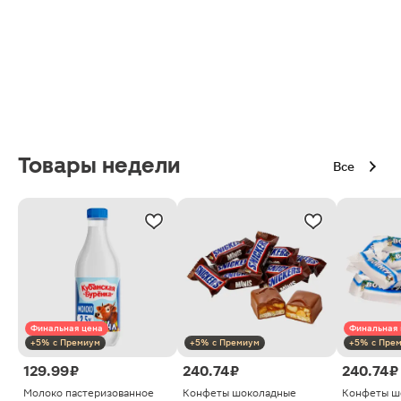
Товары недели
Все
Финальная цена
Финальная 
+5% с Премиум
+5% с Премиум
+5% с Пре
129.99 ₽
240.74 ₽
240.74 ₽
Молоко пастеризованное
Конфеты шоколадные
Конфеты ш