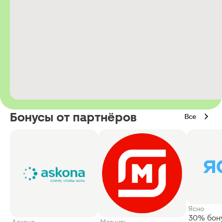
Бонусы от партнёров
Все
Ясно
30% бон
Аскона
Магнит: