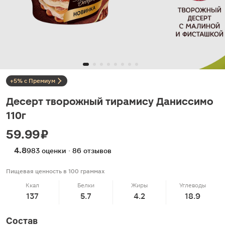
+5% с Премиум
Десерт творожный тирамису Даниссимо
110г
59.99 ₽
4.8
983 оценки · 86 отзывов
Пищевая ценность в 100 граммах
Ккал
Белки
Жиры
Углеводы
137
5.7
4.2
18.9
Состав