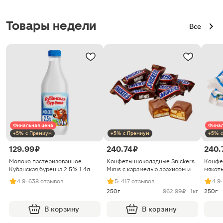
Товары недели
Все
Финальная цена
Финал
+5% с Премиум
+5% с Премиум
+5% с
129.99 ₽
240.74 ₽
240.
Молоко пастеризованное
Конфеты шоколадные Snickers
Конфе
Кубанская буренка 2.5% 1.4л
Minis с карамелью арахисом и
мякоть
нугой
4.9
· 638 отзывов
5
· 417 отзывов
4.9
250г
962.99 ₽ · 1кг
250г
В корзину
В корзину