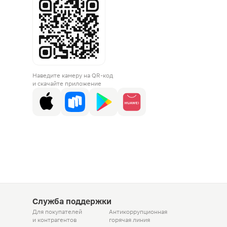
Наведите камеру на QR-код
и скачайте приложение
Служба поддержки
Для покупателей
Антикоррупционная
и контрагентов
горячая линия