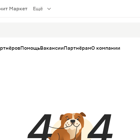
нит Маркет
Ещё
артнёров
Помощь
Вакансии
Партнёрам
О компании