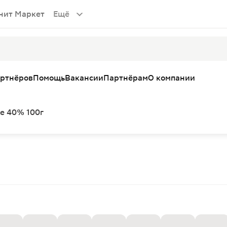
нит Маркет
Ещё
артнёров
Помощь
Вакансии
Партнёрам
О компании
te 40% 100г