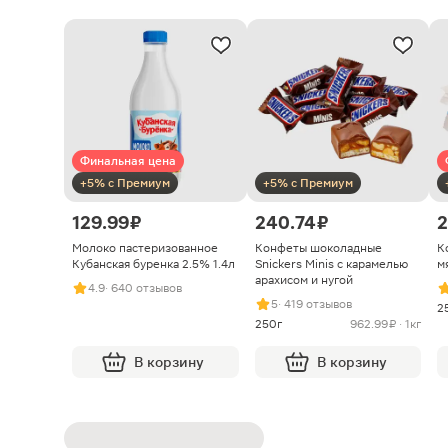
Финальная цена
+5% с Премиум
+5% с Премиум
129.99 ₽
240.74 ₽
2
Молоко пастеризованное
Конфеты шоколадные
К
Кубанская буренка 2.5% 1.4л
Snickers Minis с карамелью
м
арахисом и нугой
4.9
· 640 отзывов
5
· 419 отзывов
2
250г
962.99 ₽ · 1кг
В корзину
В корзину