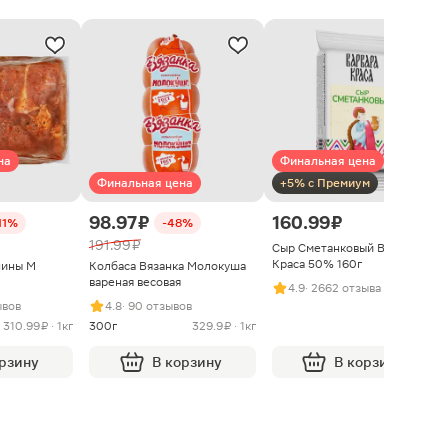
на
Финальная цена
Финальная цена
+5% с Премиум
98.97 ₽
160.99 ₽
11%
-48%
191.99 ₽
Сыр Сметанковый Варвара
Краса 50% 160г
нины М
Колбаса Вязанка Молокуша
вареная весовая
4.9
· 2662 отзыва
ывов
4.8
· 90 отзывов
310.99 ₽ · 1кг
300г
329.9 ₽ · 1кг
орзину
В корзину
В корзину