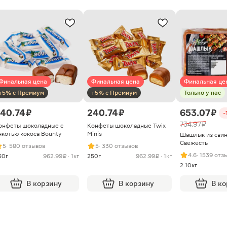
Финальная цена
Финальная цена
Финальная це
+5% с Премиум
+5% с Премиум
Только у нас
40.74 ₽
240.74 ₽
653.07 ₽
-
734.97 ₽
онфеты шоколадные с
Конфеты шоколадные Twix
якотью кокоса Bounty
Minis
Шашлык из сви
Свежесть
5
· 580 отзывов
5
· 330 отзывов
4.6
· 1539 отз
50г
962.99 ₽ · 1кг
250г
962.99 ₽ · 1кг
2.10кг
В корзину
В корзину
В к