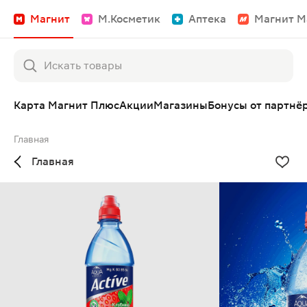
Магнит
М.Косметик
Аптека
Магнит М
Карта Магнит Плюс
Акции
Магазины
Бонусы от партнё
Главная
Главная