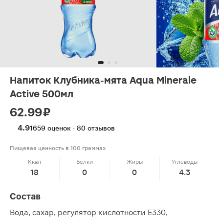
Напиток Клубника-мята Aqua Minerale
Active 500мл
62.99 ₽
4.9
1659 оценок · 80 отзывов
Пищевая ценность в 100 граммах
Ккал
Белки
Жиры
Углеводы
18
0
0
4.3
Состав
Вода, сахар, регулятор кислотности Е330,