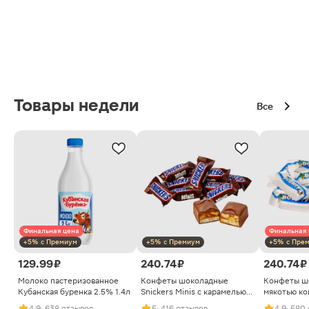
Товары недели
Все
Финальная цена
Финальная 
+5% с Премиум
+5% с Премиум
+5% с Пре
129.99 ₽
240.74 ₽
240.74 ₽
Молоко пастеризованное
Конфеты шоколадные
Конфеты ш
Кубанская буренка 2.5% 1.4л
Snickers Minis с карамелью
мякотью ко
арахисом и нугой
4.9
· 638 отзывов
5
· 416 отзывов
4.9
· 580