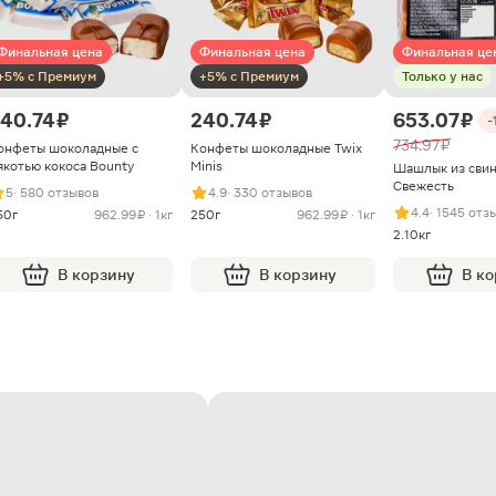
Финальная цена
Финальная цена
Финальная це
+5% с Премиум
+5% с Премиум
Только у нас
40.74 ₽
240.74 ₽
653.07 ₽
-
734.97 ₽
онфеты шоколадные с
Конфеты шоколадные Twix
якотью кокоса Bounty
Minis
Шашлык из сви
Свежесть
5
· 580 отзывов
4.9
· 330 отзывов
4.4
· 1545 отз
50г
962.99 ₽ · 1кг
250г
962.99 ₽ · 1кг
2.10кг
В корзину
В корзину
В к