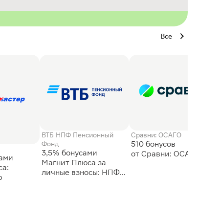
Все
ВТБ НПФ Пенсионный
Сравни: ОСАГО
510 бонусов
Фонд
3,5% бонусами
сами
Магнит Плюса за
а:
личные взносы: НПФ
р
ВТБ