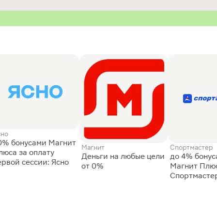
сно
0% бонусами Магнит
Магнит
Спортмастер
люса за оплату
Деньги на любые цели
до 4% бону
ервой сессии: Ясно
от 0%
Магнит Плюс
Спортмасте