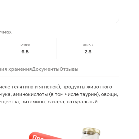
аммах
Белки
Жиры
6.5
2.8
вия хранения
Документы
Отзывы
исле телятина и ягнёнок), продукты животного
ука, аминокислоты (в том числе таурин), овощи,
ещества, витамины, сахара, натуральный