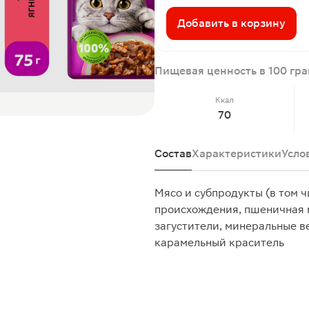
Добавить в корзину
Пищевая ценность в 100 гр
Ккал
70
Состав
Характеристики
Усло
Мясо и субпродукты (в том ч
происхождения, пшеничная м
загустители, минеральные в
карамельный краситель