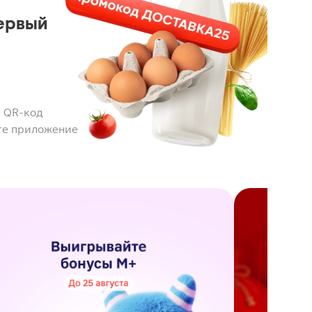
ервый
 QR-код
те приложение