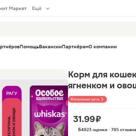
нит Маркет
Ещё
артнёров
Помощь
Вакансии
Партнёрам
О компании
Корм для кошек
ягненком и ово
Финальная цена
31.99 ₽
5
4923 оценки · 785 отзыво