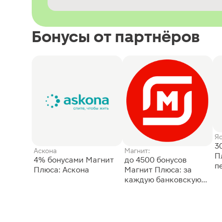
Бонусы от партнёров
Я
3
Аскона
Магнит:
П
4% бонусами Магнит
до 4500 бонусов
п
Плюса: Аскона
Магнит Плюса: за
каждую банковскую
карту