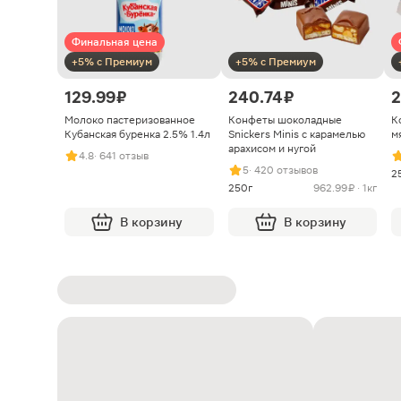
Финальная цена
+5% с Премиум
+5% с Премиум
129.99 ₽
240.74 ₽
2
Молоко пастеризованное
Конфеты шоколадные
К
Кубанская буренка 2.5% 1.4л
Snickers Minis с карамелью
м
арахисом и нугой
4.8
· 641 отзыв
5
· 420 отзывов
2
250г
962.99 ₽ · 1кг
В корзину
В корзину