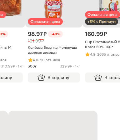
на
Финальная цена
Финальная цена
+5% с Премиум
98.97 ₽
160.99 ₽
11%
-48%
191.99 ₽
Сыр Сметанковый Варвара
Краса 50% 160г
нины М
Колбаса Вязанка Молокуша
вареная весовая
4.8
· 2665 отзывов
ывов
4.8
· 90 отзывов
310.99 ₽ · 1кг
300г
329.9 ₽ · 1кг
орзину
В корзину
В корзину