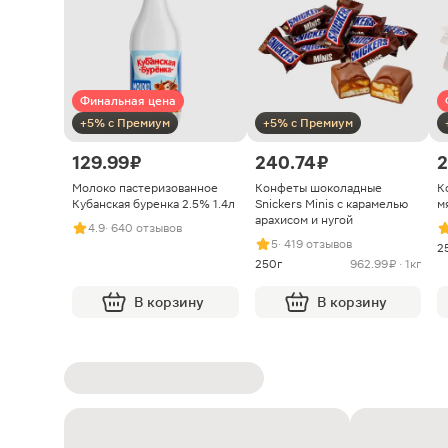
Финальная цена
+5% с Премиум
+5% с Премиум
129.99 ₽
240.74 ₽
2
Молоко пастеризованное
Конфеты шоколадные
К
Кубанская буренка 2.5% 1.4л
Snickers Minis с карамелью
м
арахисом и нугой
4.9
· 640 отзывов
5
· 419 отзывов
2
250г
962.99 ₽ · 1кг
В корзину
В корзину