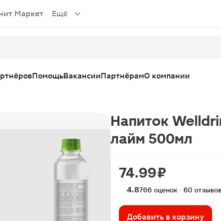
нит Маркет
Ещё
артнёров
Помощь
Вакансии
Партнёрам
О компании
Напиток Welldri
лайм 500мл
74.99 ₽
4.8
766 оценок · 60 отзыво
Добавить в корзину