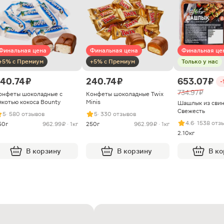
Финальная цена
Финальная цена
Финальная це
+5% с Премиум
+5% с Премиум
Только у нас
40.74 ₽
240.74 ₽
653.07 ₽
-
734.97 ₽
онфеты шоколадные с
Конфеты шоколадные Twix
якотью кокоса Bounty
Minis
Шашлык из сви
Свежесть
5
· 580 отзывов
5
· 330 отзывов
4.6
· 1538 отз
50г
962.99 ₽ · 1кг
250г
962.99 ₽ · 1кг
2.10кг
В корзину
В корзину
В к