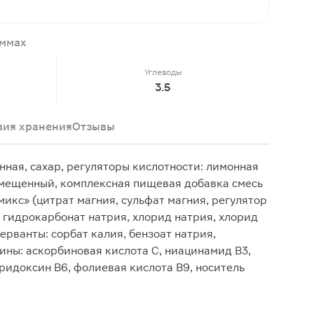
аммах
Углеводы
3.5
вия хранения
Отзывы
нная, сахар, регуляторы кислотности: лимонная
амещенный, комплексная пищевая добавка смесь
кс» (цитрат магния, сульфат магния, регулятор
, гидрокарбонат натрия, хлорид натрия, хлорид
ерванты: сорбат калия, бензоат натрия,
ны: аскорбиновая кислота С, ниацинамид В3,
иридоксин В6, фолиевая кислота В9, носитель