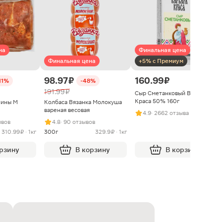
на
Финальная цена
Финальная цена
+5% с Премиум
98.97 ₽
160.99 ₽
11%
-48%
191.99 ₽
Сыр Сметанковый Варвара
Краса 50% 160г
нины М
Колбаса Вязанка Молокуша
вареная весовая
4.9
· 2662 отзыва
ывов
4.8
· 90 отзывов
310.99 ₽ · 1кг
300г
329.9 ₽ · 1кг
орзину
В корзину
В корзину