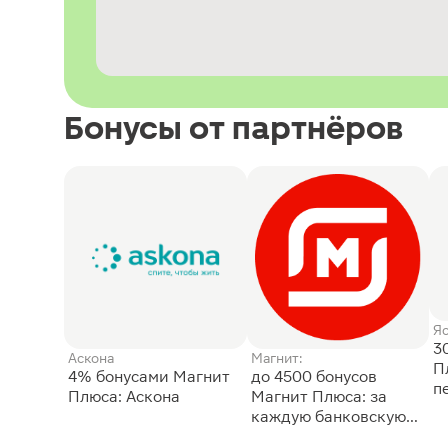
Бонусы от партнёров
Я
3
Аскона
Магнит:
П
4% бонусами Магнит
до 4500 бонусов
п
Плюса: Аскона
Магнит Плюса: за
каждую банковскую
карту