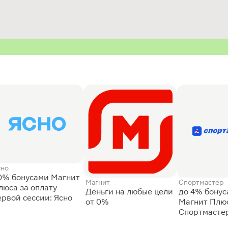
сно
0% бонусами Магнит
Магнит
Спортмастер
люса за оплату
Деньги на любые цели
до 4% бону
ервой сессии: Ясно
от 0%
Магнит Плюс
Спортмасте