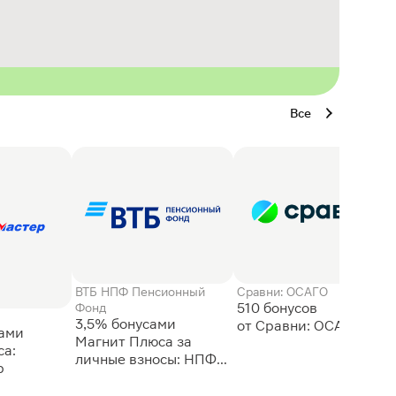
Все
ВТБ НПФ Пенсионный
Сравни: ОСАГО
510 бонусов
Фонд
3,5% бонусами
сами
Магнит Плюса за
а:
личные взносы: НПФ
р
ВТБ