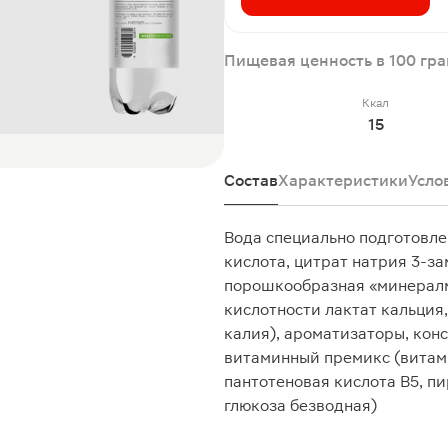
Пищевая ценность в 100 гр
Ккал
15
Состав
Характеристики
Усло
Вода специально подготовле
кислота, цитрат натрия 3-з
порошкообразная «минералми
кислотности лактат кальция
калия), ароматизаторы, конс
витаминный премикс (витами
пантотеновая кислота В5, п
глюкоза безводная)