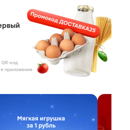
ервый
 QR-код
те приложение