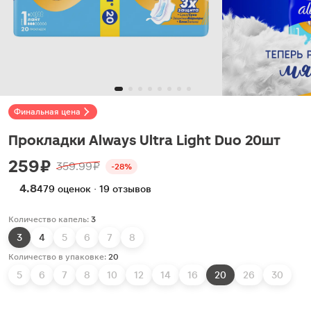
Финальная цена
Прокладки Always Ultra Light Duo 20шт
259 ₽
359.99 ₽
-28%
4.8
479 оценок · 19 отзывов
Количество капель:
3
3
4
5
6
7
8
Количество в упаковке:
20
5
6
7
8
10
12
14
16
20
26
30