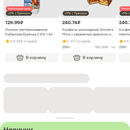
Финальная цена
Финал
+5% с Премиум
+5% с Премиум
+5% с
129.99 ₽
240.74 ₽
240.
Молоко пастеризованное
Конфеты шоколадные Snickers
Конфе
Кубанская буренка 2.5% 1.4л
Minis с карамелью арахисом и
мякоть
нугой
4.9
· 638 отзывов
5
· 417 отзывов
4.9
250г
962.99 ₽ · 1кг
250г
В корзину
В корзину
Новинки