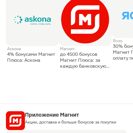
Ясно
30% бон
Аскона
Магнит:
Магнит 
4% бонусами Магнит
до 4500 бонусов
оплату 
Плюса: Аскона
Магнит Плюса: за
сессии: 
каждую банковскую
карту
Приложение Магнит
Акции, доставка и больше бонусов за покупки