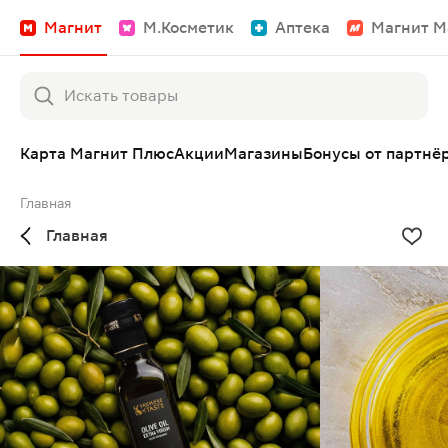
Магнит
М.Косметик
Аптека
Магнит М
Карта Магнит Плюс
Акции
Магазины
Бонусы от партнё
Главная
Главная