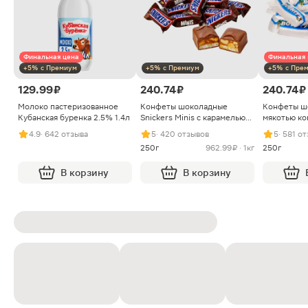
Финальная цена
Финальная 
+5% с Премиум
+5% с Премиум
+5% с Пре
129.99 ₽
240.74 ₽
240.74 ₽
Молоко пастеризованное
Конфеты шоколадные
Конфеты ш
Кубанская буренка 2.5% 1.4л
Snickers Minis с карамелью
мякотью ко
арахисом и нугой
4.9
· 642 отзыва
5
· 420 отзывов
5
· 581 о
250г
962.99 ₽ · 1кг
250г
В корзину
В корзину