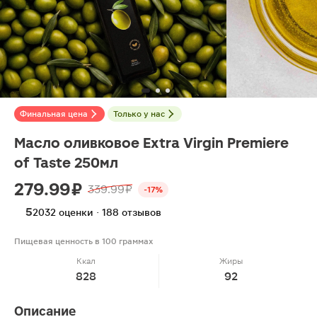
Финальная цена
Только у нас
Масло оливковое Extra Virgin Premiere
of Taste 250мл
279.99 ₽
339.99 ₽
-17%
5
2032 оценки · 188 отзывов
Пищевая ценность в 100 граммах
Ккал
Жиры
828
92
Описание