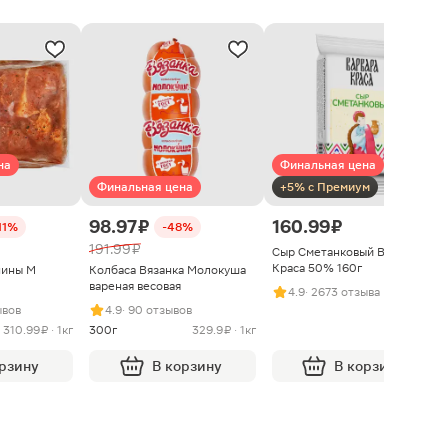
на
Финальная цена
Финальная цена
+5% с Премиум
98.97 ₽
160.99 ₽
11%
-48%
191.99 ₽
Сыр Сметанковый Варвара
Краса 50% 160г
нины М
Колбаса Вязанка Молокуша
вареная весовая
4.9
· 2673 отзыва
ывов
4.9
· 90 отзывов
310.99 ₽ · 1кг
300г
329.9 ₽ · 1кг
орзину
В корзину
В корзину