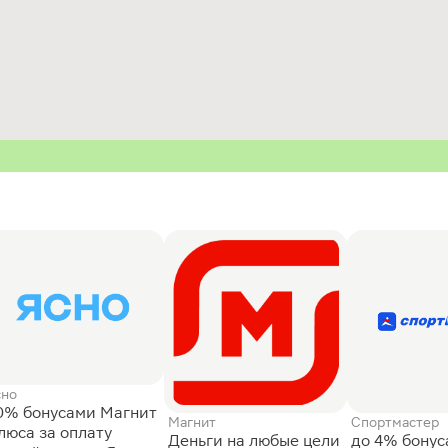
сно
0% бонусами Магнит
Магнит
Спортмастер
люса за оплату
Деньги на любые цели
до 4% бону