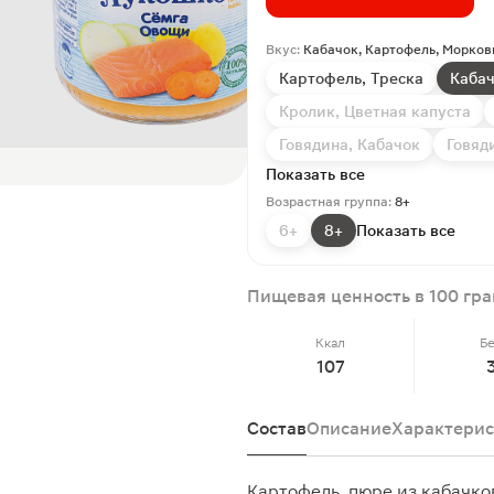
Вкус:
Кабачок, Картофель, Морков
Картофель, Треска
Кабач
Кролик, Цветная капуста
Говядина, Кабачок
Говяд
Показать все
Возрастная группа:
8+
6+
8+
Показать все
Пищевая ценность в 100 гр
Ккал
Б
107
Состав
Описание
Характерис
Картофель, пюре из кабачков