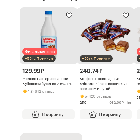
Финальная цена
+5% с Премиум
+5% с Премиум
129.99 ₽
240.74 ₽
2
Молоко пастеризованное
Конфеты шоколадные
К
Кубанская буренка 2.5% 1.4л
Snickers Minis с карамелью
м
арахисом и нугой
4.8
· 642 отзыва
5
· 420 отзывов
2
250г
962.99 ₽ · 1кг
В корзину
В корзину