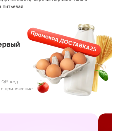
а питьевая
ервый
 QR-код
те приложение