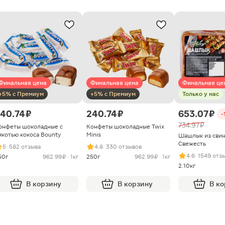
Финальная цена
Финальная цена
Финальная це
+5% с Премиум
+5% с Премиум
Только у нас
40.74 ₽
240.74 ₽
653.07 ₽
-
734.97 ₽
онфеты шоколадные с
Конфеты шоколадные Twix
якотью кокоса Bounty
Minis
Шашлык из сви
Свежесть
5
· 582 отзыва
4.8
· 330 отзывов
4.6
· 1549 отз
50г
962.99 ₽ · 1кг
250г
962.99 ₽ · 1кг
2.10кг
В корзину
В корзину
В к