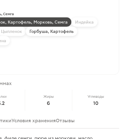
ь, Семга
ок, Картофель, Морковь, Семга
Индейка
Цыпленок
Горбуша, Картофель
ина
аммах
елки
Жиры
Углеводы
3.2
6
10
тики
Условия хранения
Отзывы
, филе семги, пюре из моркови, масло