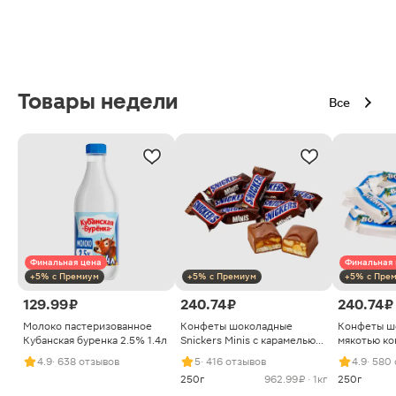
Товары недели
Все
Финальная цена
Финальная 
+5% с Премиум
+5% с Премиум
+5% с Пре
129.99 ₽
240.74 ₽
240.74 ₽
Молоко пастеризованное
Конфеты шоколадные
Конфеты ш
Кубанская буренка 2.5% 1.4л
Snickers Minis с карамелью
мякотью ко
арахисом и нугой
4.9
· 638 отзывов
5
· 416 отзывов
4.9
· 580
250г
962.99 ₽ · 1кг
250г