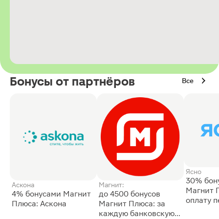
Бонусы от партнёров
Все
Ясно
30% бон
Аскона
Магнит:
Магнит 
4% бонусами Магнит
до 4500 бонусов
оплату 
Плюса: Аскона
Магнит Плюса: за
сессии: 
каждую банковскую