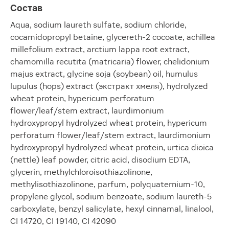
Состав
Aqua, sodium laureth sulfate, sodium chloride,
cocamidopropyl betaine, glycereth-2 cocoate, achillea
millefolium extract, arctium lappa root extract,
chamomilla recutita (matricaria) flower, chelidonium
majus extract, glycine soja (soybean) oil, humulus
lupulus (hops) extract (экстракт хмеля), hydrolyzed
wheat protein, hypericum perforatum
flower/leaf/stem extract, laurdimonium
hydroxypropyl hydrolyzed wheat protein, hypericum
perforatum flower/leaf/stem extract, laurdimonium
hydroxypropyl hydrolyzed wheat protein, urtica dioica
(nettle) leaf powder, citric acid, disodium EDTA,
glycerin, methylchloroisothiazolinone,
methylisothiazolinone, parfum, polyquaternium-10,
propylene glycol, sodium benzoate, sodium laureth-5
carboxylate, benzyl salicylate, hexyl cinnamal, linalool,
CI 14720, CI 19140, CI 42090