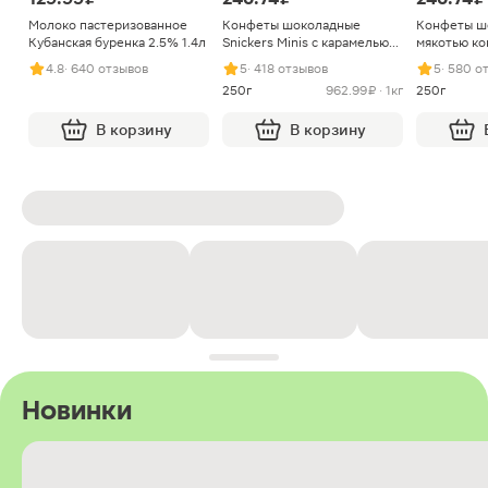
Молоко пастеризованное
Конфеты шоколадные
Конфеты ш
Кубанская буренка 2.5% 1.4л
Snickers Minis с карамелью
мякотью ко
арахисом и нугой
4.8
· 640 отзывов
5
· 418 отзывов
5
· 580 о
250г
962.99 ₽ · 1кг
250г
В корзину
В корзину
Новинки