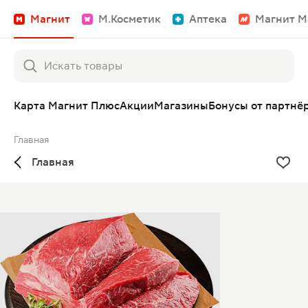
Магнит
М.Косметик
Аптека
Магнит М
Карта Магнит Плюс
Акции
Магазины
Бонусы от партнё
Главная
Главная