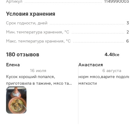
Артикул
1149990003
Условия хранения
Срок годности, дней
3
Мин. температура хранения, °C
2
Макс. температура хранения, °C
6
180 отзывов
4.4
Все
Елена
Анастасия
16 июля
6 августа
Кусок хороший попался,
норм мясо,варите подольш
приготовила в тажине, мясо тает
мягкости
во рту). Фото после
холодильника)