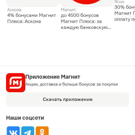
Ясно
30% бон
Аскона
Магнит:
Магнит 
4% бонусами Магнит
до 4500 бонусов
оплату 
Плюса: Аскона
Магнит Плюса: за
сессии: 
каждую банковскую
карту
Приложение Магнит
Акции, доставка и больше бонусов за покупки
Скачать приложение
Наши соцсети