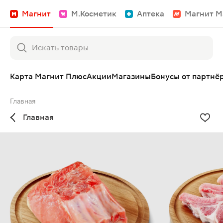
Магнит
М.Косметик
Аптека
Магнит М
Карта Магнит Плюс
Акции
Магазины
Бонусы от партнё
Главная
Главная