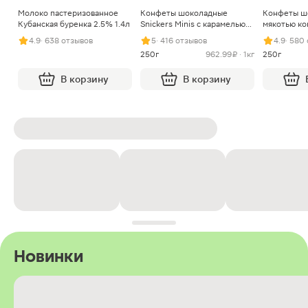
Молоко пастеризованное
Конфеты шоколадные
Конфеты ш
Кубанская буренка 2.5% 1.4л
Snickers Minis с карамелью
мякотью ко
арахисом и нугой
4.9
· 638 отзывов
5
· 416 отзывов
4.9
· 580
250г
962.99 ₽ · 1кг
250г
В корзину
В корзину
Новинки