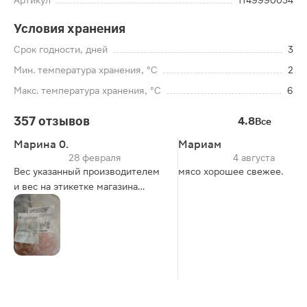
Артикул
1149990034
Условия хранения
Срок годности, дней
3
Мин. температура хранения, °C
2
Макс. температура хранения, °C
6
357 отзывов
4.8
Все
Марина 0.
Мариам
28 февраля
4 августа
Вес указанный производителем
мясо хорошее свежее.
и вес на этикетке магазина
разнится на 26 грамм,
соответственно платишь по
этикетке магазина, вес за
упаковку по цене мяса!! Поэтому
так? Прошу дать ответ от
Магнита.