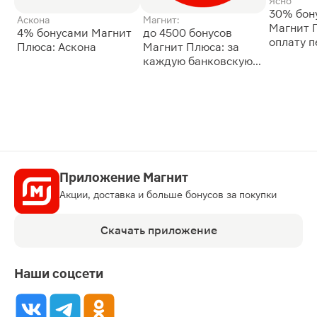
Ясно
30% бон
Аскона
Магнит:
Магнит 
4% бонусами Магнит
до 4500 бонусов
оплату 
Плюса: Аскона
Магнит Плюса: за
сессии: 
каждую банковскую
карту
Приложение Магнит
Акции, доставка и больше бонусов за покупки
Скачать приложение
Наши соцсети