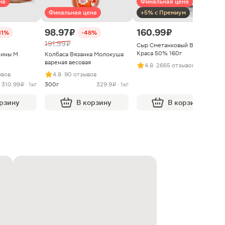
на
Финальная цена
Финальная цена
+5% с Премиум
98.97 ₽
160.99 ₽
11%
-48%
191.99 ₽
Сыр Сметанковый Варвара
Краса 50% 160г
нины М
Колбаса Вязанка Молокуша
вареная весовая
4.8
· 2665 отзывов
ывов
4.8
· 90 отзывов
310.99 ₽ · 1кг
300г
329.9 ₽ · 1кг
орзину
В корзину
В корзину