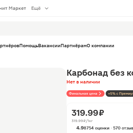
нит Маркет
Ещё
артнёров
Помощь
Вакансии
Партнёрам
О компании
Карбонад без к
Нет в наличии
Финальная цена
+5% с Премиу
319.99 ₽
319.99 ₽/1кг
4.9
8754 оценки · 570 отзы