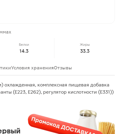
аммах
Белки
Жиры
14.3
33.3
тики
Условия хранения
Отзывы
и) охлажденная, комплексная пищевая добавка
нты (Е223, Е262), регулятор кислотности (Е331))
ервый