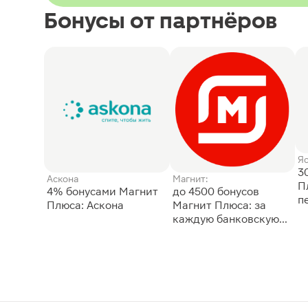
Бонусы от партнёров
Я
3
Аскона
Магнит:
П
4% бонусами Магнит
до 4500 бонусов
п
Плюса: Аскона
Магнит Плюса: за
каждую банковскую
карту