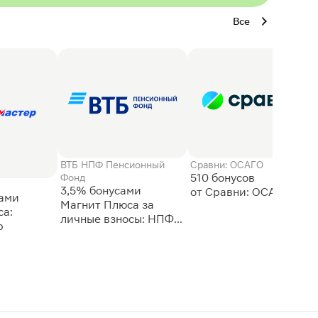
Все
ВТБ НПФ Пенсионный
Сравни: ОСАГО
510 бонусов
Фонд
3,5% бонусами
сами
Магнит Плюса за
а:
личные взносы: НПФ
р
ВТБ