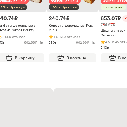
Финальная цена
Финальная цена
Финальная це
+5% с Премиум
+5% с Премиум
Только у нас
40.74 ₽
240.74 ₽
653.07 ₽
-
734.97 ₽
онфеты шоколадные с
Конфеты шоколадные Twix
якотью кокоса Bounty
Minis
Шашлык из сви
Свежесть
5
· 580 отзывов
4.9
· 330 отзывов
4.5
· 1545 отз
50г
962.99 ₽ · 1кг
250г
962.99 ₽ · 1кг
2.10кг
В корзину
В корзину
В к