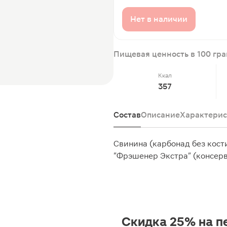
Нет в наличии
Пищевая ценность в 100 гр
Ккал
357
Состав
Описание
Характерис
Свинина (карбонад без кост
"Фрэшенер Экстра" (консерва
Скидка 25% на п