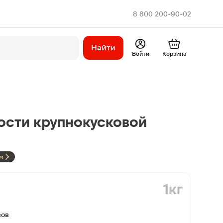
8 800 200-90-02
Найти
Войти
Корзина
ости крупнокусковой
м
1кг
вов