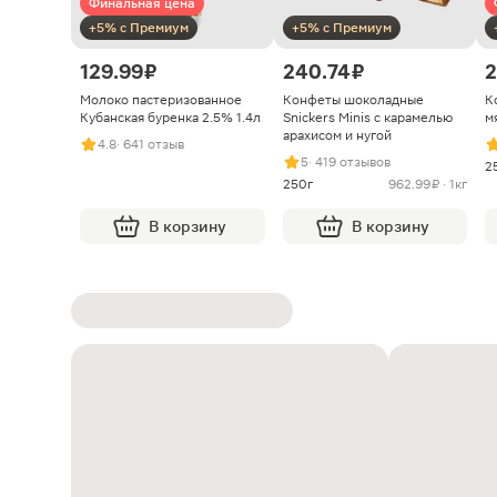
Финальная цена
+5% с Премиум
+5% с Премиум
129.99 ₽
240.74 ₽
2
Молоко пастеризованное
Конфеты шоколадные
К
Кубанская буренка 2.5% 1.4л
Snickers Minis с карамелью
м
арахисом и нугой
4.8
· 641 отзыв
5
· 419 отзывов
2
250г
962.99 ₽ · 1кг
В корзину
В корзину