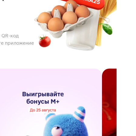
 QR-код
те приложение