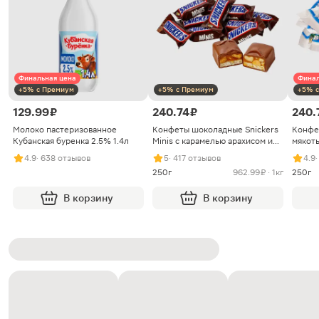
Финальная цена
Финал
+5% с Премиум
+5% с Премиум
+5% с
129.99 ₽
240.74 ₽
240.
Молоко пастеризованное
Конфеты шоколадные Snickers
Конфе
Кубанская буренка 2.5% 1.4л
Minis с карамелью арахисом и
мякоть
нугой
4.9
· 638 отзывов
5
· 417 отзывов
4.9
250г
962.99 ₽ · 1кг
250г
В корзину
В корзину