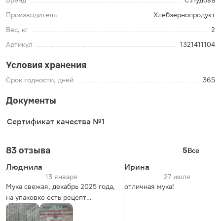
Бренд
С.Пудовъ
Производитель
Хлебзернопродукт
Вес, кг
2
Артикул
1321411104
Условия хранения
Срок годности, дней
365
Документы
Сертификат качества №1
83 отзыва
5
Все
Людмила
Ирина
13 января
27 июля
Мука свежая, декабрь 2025 года,
отличная мука!
на упаковке есть рецепт
сливового пирога, я не
пробовала его печь.