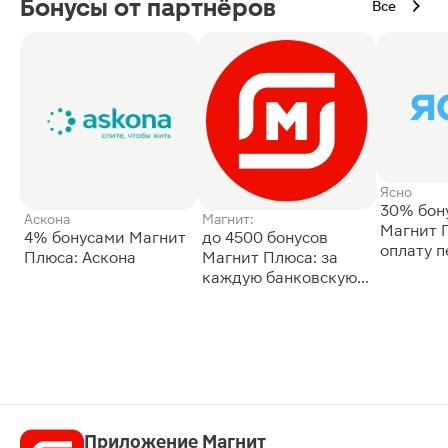
Бонусы от партнёров
Все
Ясно
30% бон
Аскона
Магнит:
Магнит 
4% бонусами Магнит
до 4500 бонусов
оплату 
Плюса: Аскона
Магнит Плюса: за
сессии: 
каждую банковскую
карту
Приложение Магнит