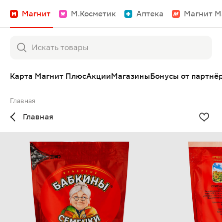
Магнит
М.Косметик
Аптека
Магнит М
Карта Магнит Плюс
Акции
Магазины
Бонусы от партнё
Главная
Главная