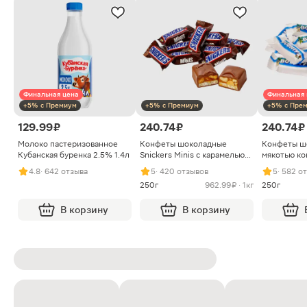
Финальная цена
Финальная 
+5% с Премиум
+5% с Премиум
+5% с Пре
129.99 ₽
240.74 ₽
240.74 ₽
Молоко пастеризованное
Конфеты шоколадные
Конфеты ш
Кубанская буренка 2.5% 1.4л
Snickers Minis с карамелью
мякотью ко
арахисом и нугой
4.8
· 642 отзыва
5
· 420 отзывов
5
· 582 о
250г
962.99 ₽ · 1кг
250г
В корзину
В корзину