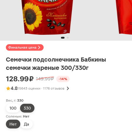
Финальная цена
Семечки подсолнечника Бабкины
семечки жареные 300/330г
128.99 ₽
149.99 ₽
-14%
4.8
15643 оценки · 1176 отзывов
Вес, г:
330
100
330
Соленые:
Нет
Нет
Да