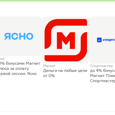
сно
0% бонусами Магнит
Магнит
Спортмастер
люса за оплату
Деньги на любые цели
до 4% бону
ервой сессии: Ясно
от 0%
Магнит Плюс
Спортмасте