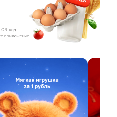
 QR-код
те приложение