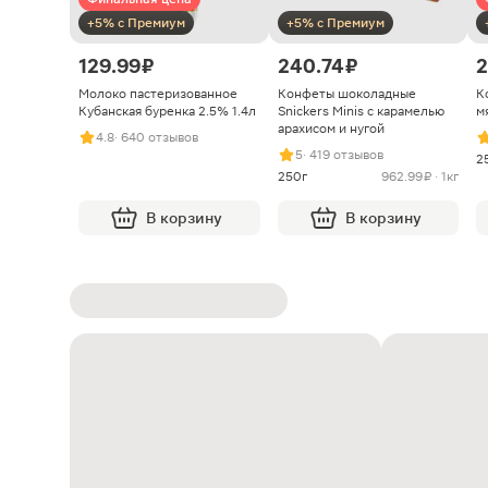
+5% с Премиум
+5% с Премиум
129.99 ₽
240.74 ₽
2
Молоко пастеризованное
Конфеты шоколадные
К
Кубанская буренка 2.5% 1.4л
Snickers Minis с карамелью
м
арахисом и нугой
4.8
· 640 отзывов
5
· 419 отзывов
2
250г
962.99 ₽ · 1кг
В корзину
В корзину