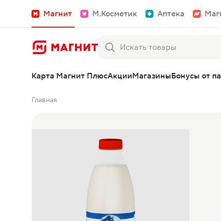
Магнит
М.Косметик
Аптека
Маг
Карта Магнит Плюс
Акции
Магазины
Бонусы от п
Главная