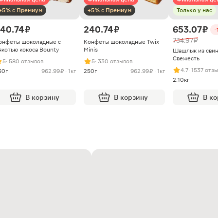
+5% с Премиум
+5% с Премиум
Только у нас
40.74 ₽
240.74 ₽
653.07 ₽
-
734.97 ₽
онфеты шоколадные с
Конфеты шоколадные Twix
якотью кокоса Bounty
Minis
Шашлык из сви
Свежесть
5
· 580 отзывов
5
· 330 отзывов
4.7
· 1537 отз
50г
962.99 ₽ · 1кг
250г
962.99 ₽ · 1кг
2.10кг
В корзину
В корзину
В к