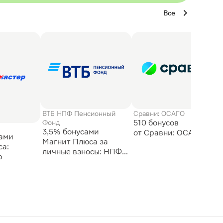
Все
ВТБ НПФ Пенсионный
Сравни: ОСАГО
510 бонусов
Фонд
3,5% бонусами
сами
Магнит Плюса за
а:
личные взносы: НПФ
р
ВТБ