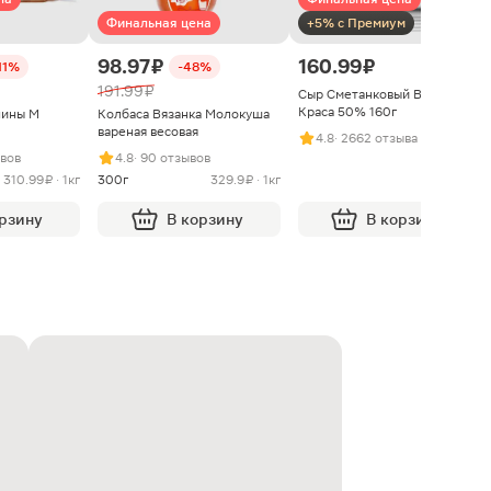
Финальная цена
+5% с Премиум
98.97 ₽
160.99 ₽
11%
-48%
191.99 ₽
Сыр Сметанковый Варвара
Краса 50% 160г
нины М
Колбаса Вязанка Молокуша
вареная весовая
4.8
· 2662 отзыва
ывов
4.8
· 90 отзывов
310.99 ₽ · 1кг
300г
329.9 ₽ · 1кг
орзину
В корзину
В корзину