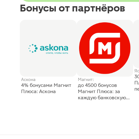
Бонусы от партнёров
Я
3
Аскона
Магнит:
П
4% бонусами Магнит
до 4500 бонусов
п
Плюса: Аскона
Магнит Плюса: за
каждую банковскую
карту