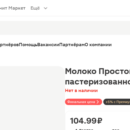
нит Маркет
Ещё
артнёров
Помощь
Вакансии
Партнёрам
О компании
Молоко Просто
пастеризованно
Нет в наличии
Финальная цена
+5% с Премиу
104.99 ₽