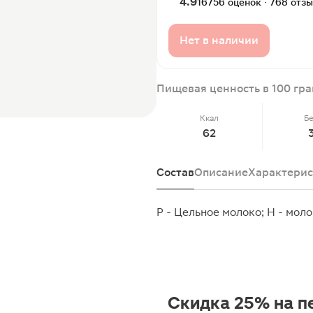
4.9
16756 оценок · 768 отз
Нет в наличии
Пищевая ценность в 100 гр
Ккал
Б
62
Состав
Описание
Характерис
Р - Цельное молоко; Н - мо
Скидка 25% на п