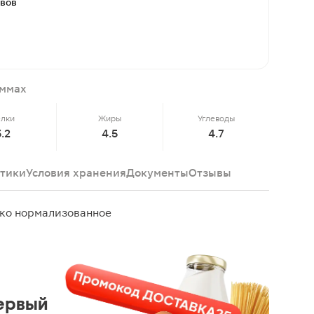
ывов
аммах
елки
Жиры
Углеводы
3.2
4.5
4.7
тики
Условия хранения
Документы
Отзывы
локо нормализованное
ервый