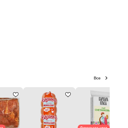
Все
на
Финальная цена