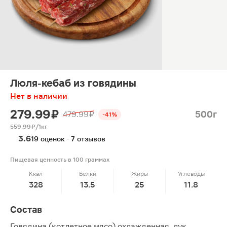
Люля-кебаб из говядины
Нет в наличии
279.99 ₽
500г
479.99 ₽
-41%
559.99 ₽/1кг
3.6
19 оценок · 7 отзывов
Пищевая ценность в 100 граммах
Ккал
Белки
Жиры
Углеводы
328
13.5
25
11.8
Состав
Говядина (котлетное мясо) охлажденная, лук