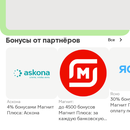
Бонусы от партнёров
Все
Ясно
30% бон
Аскона
Магнит:
Магнит 
4% бонусами Магнит
до 4500 бонусов
оплату 
Плюса: Аскона
Магнит Плюса: за
сессии: 
каждую банковскую
карту