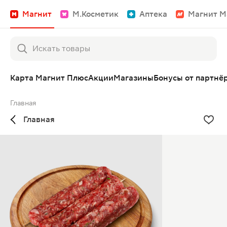
Магнит
М.Косметик
Аптека
Магнит М
Карта Магнит Плюс
Акции
Магазины
Бонусы от партнё
Главная
Главная