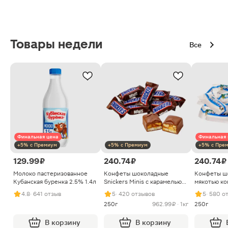
Товары недели
Все
Финальная цена
Финальная 
+5% с Премиум
+5% с Премиум
+5% с Пре
129.99 ₽
240.74 ₽
240.74 ₽
Молоко пастеризованное
Конфеты шоколадные
Конфеты ш
Кубанская буренка 2.5% 1.4л
Snickers Minis с карамелью
мякотью ко
арахисом и нугой
4.8
· 641 отзыв
5
· 420 отзывов
5
· 580 о
250г
962.99 ₽ · 1кг
250г
В корзину
В корзину