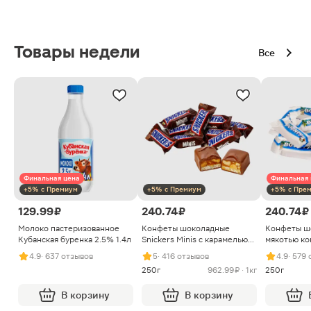
Товары недели
Все
Финальная цена
Финальная 
+5% с Премиум
+5% с Премиум
+5% с Пре
129.99 ₽
240.74 ₽
240.74 ₽
Молоко пастеризованное
Конфеты шоколадные
Конфеты ш
Кубанская буренка 2.5% 1.4л
Snickers Minis с карамелью
мякотью ко
арахисом и нугой
4.9
· 637 отзывов
5
· 416 отзывов
4.9
· 579
250г
962.99 ₽ · 1кг
250г
В корзину
В корзину