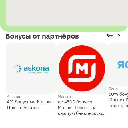
Бонусы от партнёров
Все
Ясно
30% бон
Аскона
Магнит:
Магнит 
4% бонусами Магнит
до 4500 бонусов
оплату 
Плюса: Аскона
Магнит Плюса: за
сессии: 
каждую банковскую
карту