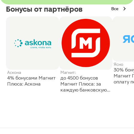
Бонусы от партнёров
Все
Ясно
30% бон
Аскона
Магнит:
Магнит 
4% бонусами Магнит
до 4500 бонусов
оплату 
Плюса: Аскона
Магнит Плюса: за
сессии: 
каждую банковскую
карту