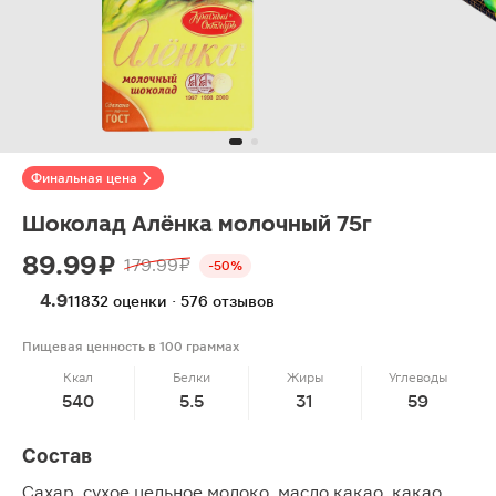
Финальная цена
Шоколад Алёнка молочный 75г
89.99 ₽
179.99 ₽
-50%
4.9
11832 оценки · 576 отзывов
Пищевая ценность в 100 граммах
Ккал
Белки
Жиры
Углеводы
540
5.5
31
59
Состав
Сахар, сухое цельное молоко, масло какао, какао