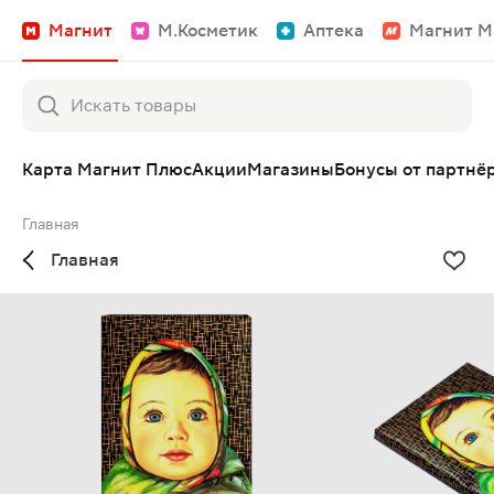
Магнит
М.Косметик
Аптека
Магнит М
Карта Магнит Плюс
Акции
Магазины
Бонусы от партнё
Главная
Главная