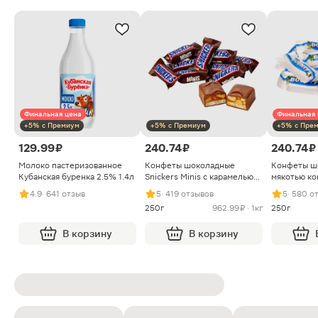
Финальная цена
Финальная 
+5% с Премиум
+5% с Премиум
+5% с Пре
129.99 ₽
240.74 ₽
240.74 ₽
Молоко пастеризованное
Конфеты шоколадные
Конфеты ш
Кубанская буренка 2.5% 1.4л
Snickers Minis с карамелью
мякотью ко
арахисом и нугой
4.9
· 641 отзыв
5
· 419 отзывов
5
· 580 о
250г
962.99 ₽ · 1кг
250г
В корзину
В корзину