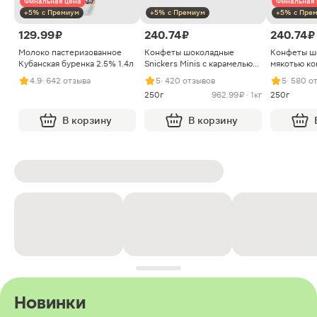
Финальная цена
Финальная 
+5% с Премиум
+5% с Премиум
+5% с Пре
129.99 ₽
240.74 ₽
240.74 ₽
Молоко пастеризованное
Конфеты шоколадные
Конфеты ш
Кубанская буренка 2.5% 1.4л
Snickers Minis с карамелью
мякотью ко
арахисом и нугой
4.9
· 642 отзыва
5
· 420 отзывов
5
· 580 о
250г
962.99 ₽ · 1кг
250г
В корзину
В корзину
Новинки