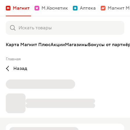
Магнит
М.Косметик
Аптека
Магнит М
Карта Магнит Плюс
Акции
Магазины
Бонусы от партнё
Главная
Назад