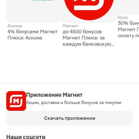
Ясно
30% бон
Аскона
Магнит:
Магнит 
4% бонусами Магнит
до 4500 бонусов
оплату 
Плюса: Аскона
Магнит Плюса: за
сессии: 
каждую банковскую
карту
Приложение Магнит
Акции, доставка и больше бонусов за покупки
Скачать приложение
Наши соцсети