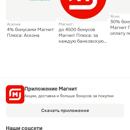
Ясно
30% бон
Аскона
Магнит:
Магнит 
4% бонусами Магнит
до 4500 бонусов
оплату 
Плюса: Аскона
Магнит Плюса: за
сессии: 
каждую банковскую
карту
Приложение Магнит
Акции, доставка и больше бонусов за покупки
Скачать приложение
Наши соцсети