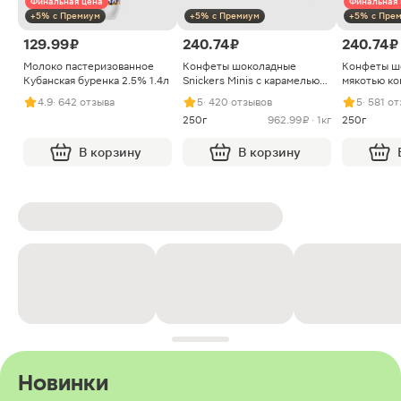
Финальная цена
Финальная 
+5% с Премиум
+5% с Премиум
+5% с Пре
129.99 ₽
240.74 ₽
240.74 ₽
Молоко пастеризованное
Конфеты шоколадные
Конфеты ш
Кубанская буренка 2.5% 1.4л
Snickers Minis с карамелью
мякотью ко
арахисом и нугой
4.9
· 642 отзыва
5
· 420 отзывов
5
· 581 о
250г
962.99 ₽ · 1кг
250г
В корзину
В корзину
Новинки