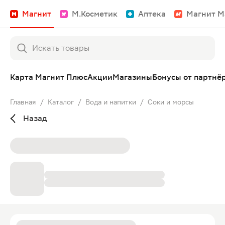
Магнит
М.Косметик
Аптека
Магнит М
Карта Магнит Плюс
Акции
Магазины
Бонусы от партнё
Главная
/
Каталог
/
Вода и напитки
/
Соки и морсы
Назад