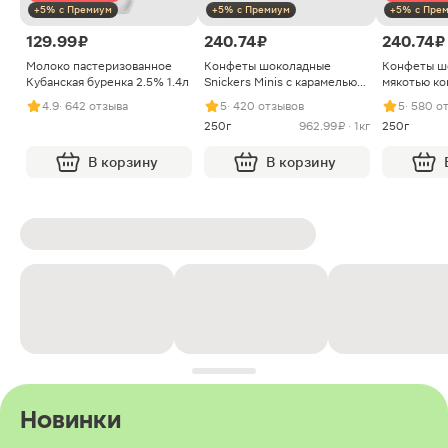
+5% с Премиум
+5% с Премиум
+5% с Пре
129.99 ₽
240.74 ₽
240.74 ₽
Молоко пастеризованное
Конфеты шоколадные
Конфеты ш
Кубанская буренка 2.5% 1.4л
Snickers Minis с карамелью
мякотью ко
арахисом и нугой
4.9
· 642 отзыва
5
· 420 отзывов
5
· 580 о
250г
962.99 ₽ · 1кг
250г
В корзину
В корзину
Новинки