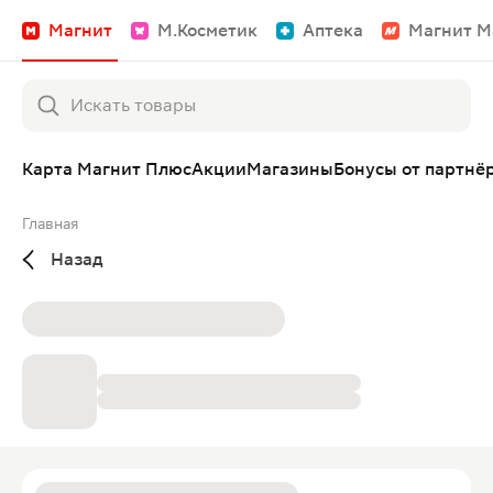
Магнит
М.Косметик
Аптека
Магнит М
Карта Магнит Плюс
Акции
Магазины
Бонусы от партнё
Главная
Назад