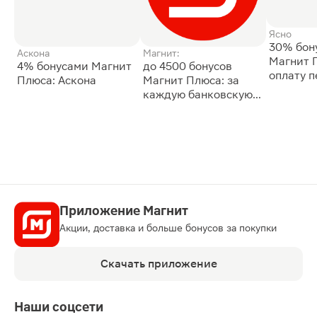
Ясно
30% бон
Аскона
Магнит:
Магнит 
4% бонусами Магнит
до 4500 бонусов
оплату 
Плюса: Аскона
Магнит Плюса: за
сессии: 
каждую банковскую
карту
Приложение Магнит
Акции, доставка и больше бонусов за покупки
Скачать приложение
Наши соцсети