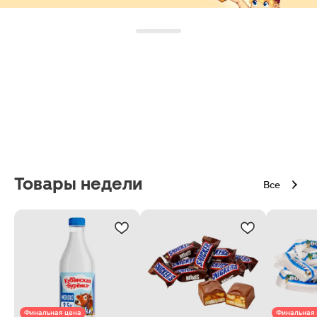
Товары недели
Все
Финальная цена
Финальная 