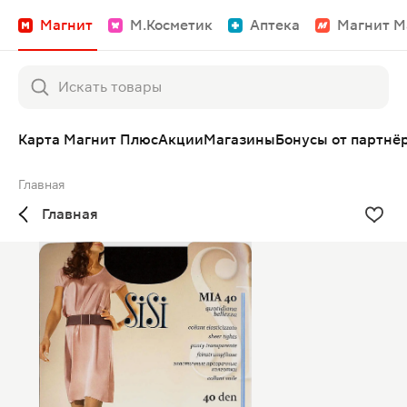
Магнит
М.Косметик
Аптека
Магнит М
Карта Магнит Плюс
Акции
Магазины
Бонусы от партнё
Главная
Главная