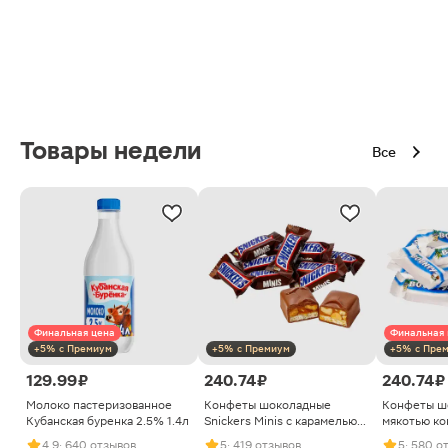
Товары недели
Все
Финальная цена
Финальная 
+5% с Премиум
+5% с Премиум
+5% с Пре
129.99 ₽
240.74 ₽
240.74 ₽
Молоко пастеризованное
Конфеты шоколадные
Конфеты ш
Кубанская буренка 2.5% 1.4л
Snickers Minis с карамелью
мякотью ко
арахисом и нугой
4.9
· 640 отзывов
5
· 419 отзывов
5
· 580 о