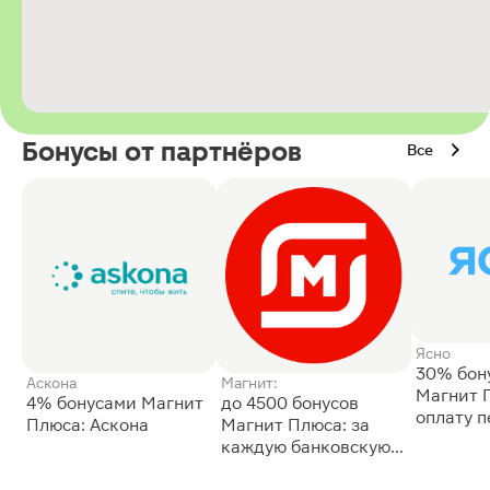
Бонусы от партнёров
Все
Ясно
30% бон
Аскона
Магнит:
Магнит 
4% бонусами Магнит
до 4500 бонусов
оплату 
Плюса: Аскона
Магнит Плюса: за
сессии: 
каждую банковскую
карту