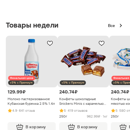
Товары недели
Все
Финальная цена
Финальная 
+5% с Премиум
+5% с Премиум
+5% с Пре
129.99 ₽
240.74 ₽
240.74 ₽
Молоко пастеризованное
Конфеты шоколадные
Конфеты ш
Кубанская буренка 2.5% 1.4л
Snickers Minis с карамелью
мякотью ко
арахисом и нугой
4.9
· 641 отзыв
5
· 419 отзывов
5
· 580 о
250г
962.99 ₽ · 1кг
250г
В корзину
В корзину