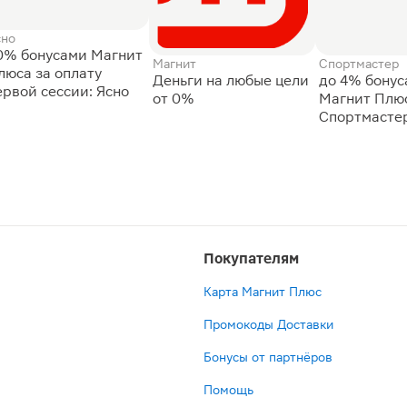
сно
0% бонусами Магнит
Магнит
Спортмастер
люса за оплату
Деньги на любые цели
до 4% бону
ервой сессии: Ясно
от 0%
Магнит Плюс
Спортмасте
Покупателям
Карта Магнит Плюс
Промокоды Доставки
Бонусы от партнёров
Помощь