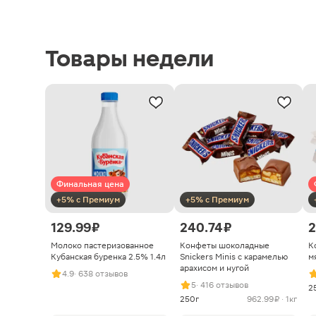
Товары недели
Финальная цена
+5% с Премиум
+5% с Премиум
129.99 ₽
240.74 ₽
2
Молоко пастеризованное
Конфеты шоколадные
К
Кубанская буренка 2.5% 1.4л
Snickers Minis с карамелью
м
арахисом и нугой
4.9
· 638 отзывов
5
· 416 отзывов
2
250г
962.99 ₽ · 1кг