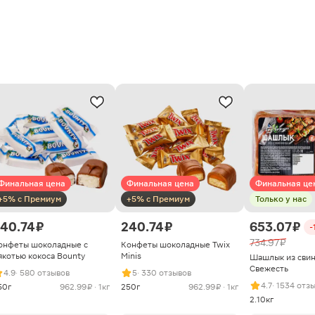
Финальная цена
Финальная цена
Финальная це
+5% с Премиум
+5% с Премиум
Только у нас
40.74 ₽
240.74 ₽
653.07 ₽
-
734.97 ₽
онфеты шоколадные с
Конфеты шоколадные Twix
якотью кокоса Bounty
Minis
Шашлык из сви
Свежесть
4.9
· 580 отзывов
5
· 330 отзывов
4.7
· 1534 отз
50г
962.99 ₽ · 1кг
250г
962.99 ₽ · 1кг
2.10кг