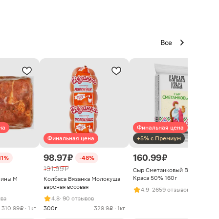
Все
на
Финальная цена
Финальная цена
+5% с Премиум
98.97 ₽
160.99 ₽
11%
-48%
191.99 ₽
Сыр Сметанковый Варвара
Краса 50% 160г
нины М
Колбаса Вязанка Молокуша
вареная весовая
4.9
· 2659 отзывов
ыва
4.8
· 90 отзывов
310.99 ₽ · 1кг
300г
329.9 ₽ · 1кг