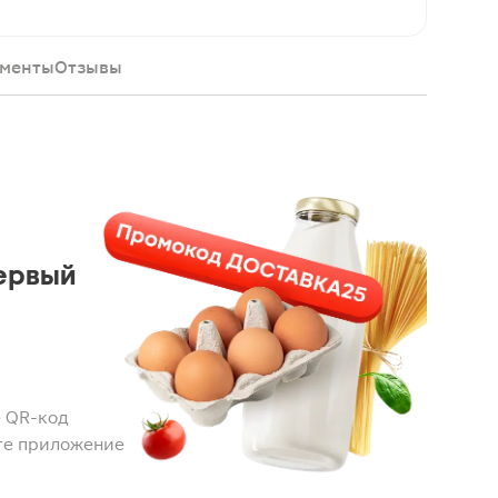
менты
Отзывы
ервый
 QR-код
те приложение