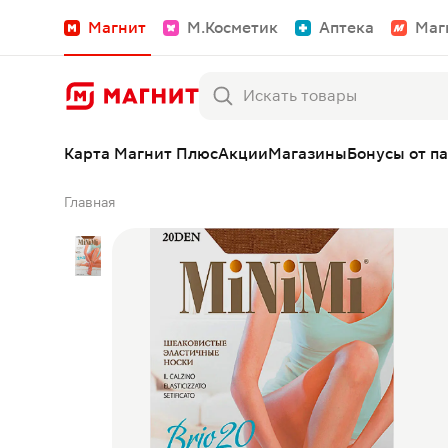
Магнит
М.Косметик
Аптека
Маг
Карта Магнит Плюс
Акции
Магазины
Бонусы от п
Главная