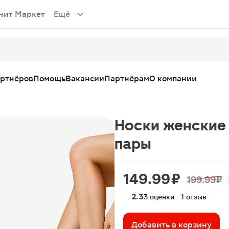
нит Маркет
Ещё
артнёров
Помощь
Вакансии
Партнёрам
О компании
Носки женские 
пары
149.99 ₽
199.99 ₽
2.3
3 оценки · 1 отзыв
Добавить в корзину