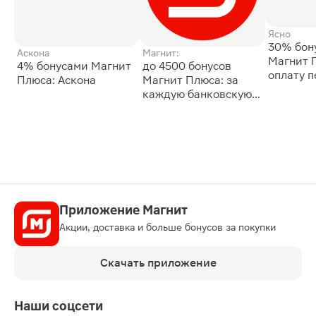
Ясно
30% бон
Аскона
Магнит:
Магнит 
4% бонусами Магнит
до 4500 бонусов
оплату 
Плюса: Аскона
Магнит Плюса: за
сессии: 
каждую банковскую
карту
Приложение Магнит
Акции, доставка и больше бонусов за покупки
Скачать приложение
Наши соцсети