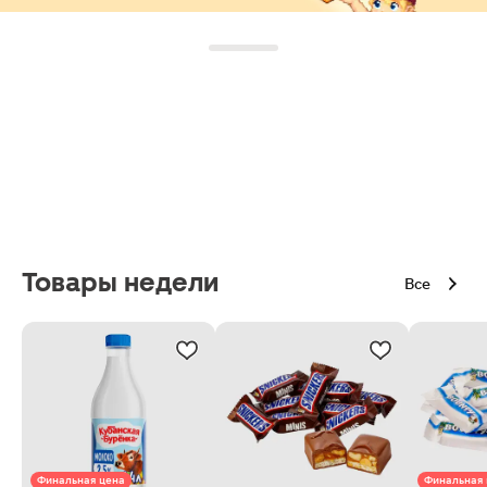
Товары недели
Все
Финальная цена
Финальная 