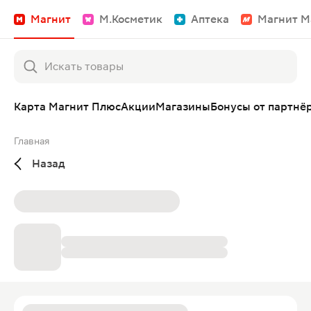
Магнит
М.Косметик
Аптека
Магнит М
Карта Магнит Плюс
Акции
Магазины
Бонусы от партнё
Главная
Назад