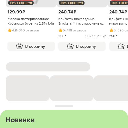
+5% с Премиум
+5% с Премиум
+5% с Пре
129.99 ₽
240.74 ₽
240.74 ₽
Молоко пастеризованное
Конфеты шоколадные
Конфеты ш
Кубанская буренка 2.5% 1.4л
Snickers Minis с карамелью
мякотью ко
арахисом и нугой
4.8
· 640 отзывов
5
· 418 отзывов
5
· 580 о
250г
962.99 ₽ · 1кг
250г
В корзину
В корзину
Новинки