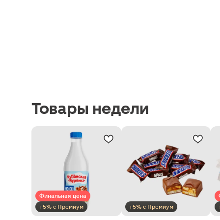
Товары недели
Финальная цена
+5% с Премиум
+5% с Премиум