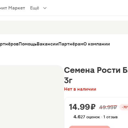
нит Маркет
Ещё
артнёров
Помощь
Вакансии
Партнёрам
О компании
Семена Рости 
3г
Нет в наличии
14.99 ₽
49.99 ₽
-7
4.6
27 оценок · 1 отзыв