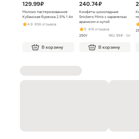
129.99 ₽
240.74 ₽
2
Молоко пастеризованное
Конфеты шоколадные
К
Кубанская буренка 2.5% 1.4л
Snickers Minis с карамелью
м
арахисом и нугой
4.9
· 638 отзывов
5
· 416 отзывов
2
250г
962.99 ₽ · 1кг
В корзину
В корзину