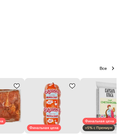
Все
на
Финальная цена
Финальная цена
+5% с Премиум