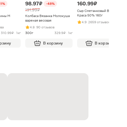
98.97 ₽
160.99 ₽
11%
-48%
191.99 ₽
Сыр Сметанковый Варвара
Краса 50% 160г
нины М
Колбаса Вязанка Молокуша
вареная весовая
4.9
· 2659 отзывов
ыва
4.8
· 90 отзывов
310.99 ₽ · 1кг
300г
329.9 ₽ · 1кг
орзину
В корзину
В корзину