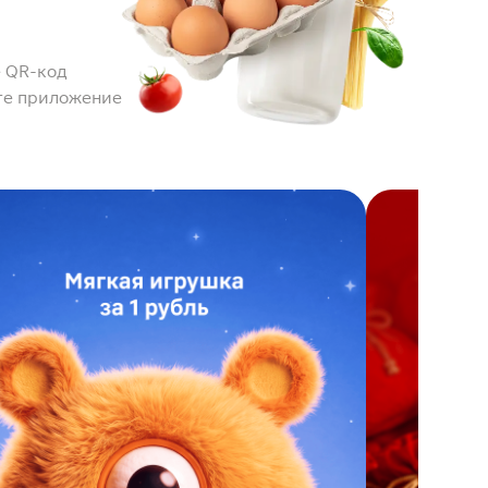
 QR-код
те приложение