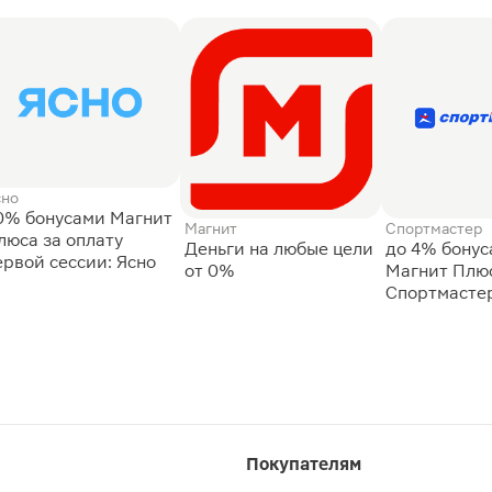
сно
0% бонусами Магнит
Магнит
Спортмастер
люса за оплату
Деньги на любые цели
до 4% бону
ервой сессии: Ясно
от 0%
Магнит Плюс
Спортмасте
Покупателям