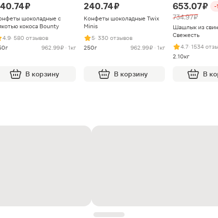
40.74 ₽
240.74 ₽
653.07 ₽
-
734.97 ₽
онфеты шоколадные с
Конфеты шоколадные Twix
якотью кокоса Bounty
Minis
Шашлык из сви
Свежесть
4.9
· 580 отзывов
5
· 330 отзывов
4.7
· 1534 отз
50г
962.99 ₽ · 1кг
250г
962.99 ₽ · 1кг
2.10кг
В корзину
В корзину
В к