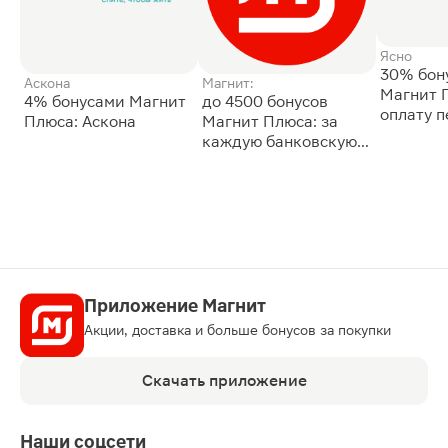
Ясно
30% бон
Аскона
Магнит:
Магнит 
4% бонусами Магнит
до 4500 бонусов
оплату 
Плюса: Аскона
Магнит Плюса: за
сессии: 
каждую банковскую
карту
Приложение Магнит
Акции, доставка и больше бонусов за покупки
Скачать приложение
Наши соцсети