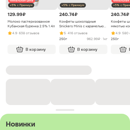
Финальная цена
Финальная 
+5% с Премиум
+5% с Премиум
+5% с Пре
129.99 ₽
240.74 ₽
240.74 ₽
Молоко пастеризованное
Конфеты шоколадные
Конфеты ш
Кубанская буренка 2.5% 1.4л
Snickers Minis с карамелью
мякотью ко
арахисом и нугой
4.9
· 638 отзывов
5
· 416 отзывов
4.9
· 580
250г
962.99 ₽ · 1кг
250г
В корзину
В корзину
Новинки