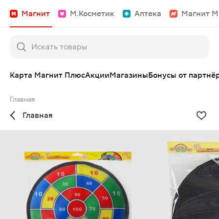
Магнит
М.Косметик
Аптека
Магнит М
Карта Магнит Плюс
Акции
Магазины
Бонусы от партнё
Главная
Главная