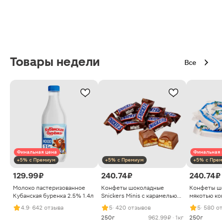
Товары недели
Все
Финальная цена
Финальная 
+5% с Премиум
+5% с Премиум
+5% с Пре
129.99 ₽
240.74 ₽
240.74 ₽
Молоко пастеризованное
Конфеты шоколадные
Конфеты ш
Кубанская буренка 2.5% 1.4л
Snickers Minis с карамелью
мякотью ко
арахисом и нугой
4.9
· 642 отзыва
5
· 420 отзывов
5
· 580 о
250г
962.99 ₽ · 1кг
250г