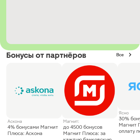
Бонусы от партнёров
Все
Ясно
30% бон
Аскона
Магнит:
Магнит 
4% бонусами Магнит
до 4500 бонусов
оплату 
Плюса: Аскона
Магнит Плюса: за
сессии: 
каждую банковскую