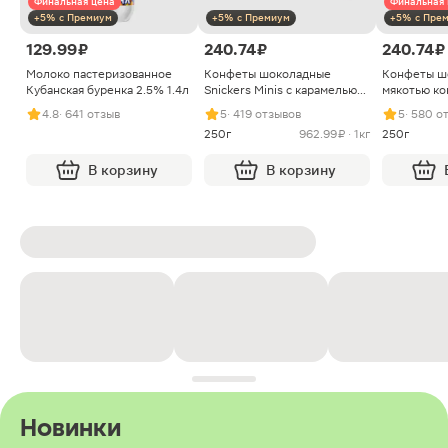
Финальная цена
Финальная 
+5% с Премиум
+5% с Премиум
+5% с Пре
129.99 ₽
240.74 ₽
240.74 ₽
Молоко пастеризованное
Конфеты шоколадные
Конфеты ш
Кубанская буренка 2.5% 1.4л
Snickers Minis с карамелью
мякотью ко
арахисом и нугой
4.8
· 641 отзыв
5
· 419 отзывов
5
· 580 о
250г
962.99 ₽ · 1кг
250г
В корзину
В корзину
Новинки