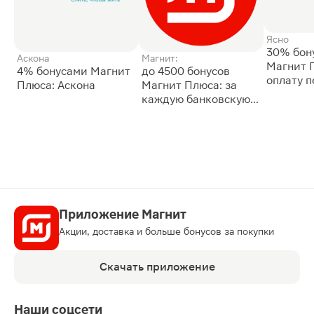
Ясно
30% бон
Аскона
Магнит:
Магнит 
4% бонусами Магнит
до 4500 бонусов
оплату 
Плюса: Аскона
Магнит Плюса: за
сессии: 
каждую банковскую
карту
Приложение Магнит
Акции, доставка и больше бонусов за покупки
Скачать приложение
Наши соцсети