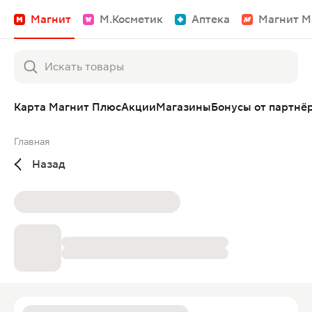
Магнит
М.Косметик
Аптека
Магнит М
Карта Магнит Плюс
Акции
Магазины
Бонусы от партнё
Главная
Назад