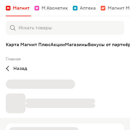
Магнит
М.Косметик
Аптека
Магнит М
Карта Магнит Плюс
Акции
Магазины
Бонусы от партнё
Главная
Назад