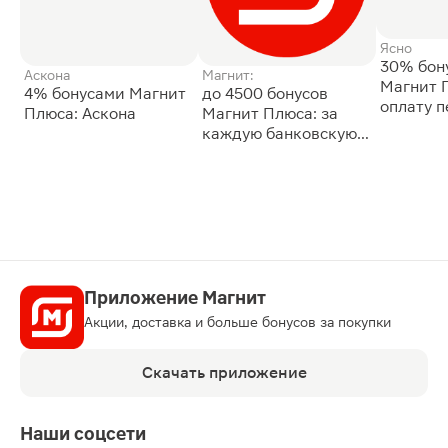
Ясно
30% бон
Аскона
Магнит:
Магнит 
4% бонусами Магнит
до 4500 бонусов
оплату 
Плюса: Аскона
Магнит Плюса: за
сессии: 
каждую банковскую
карту
Приложение Магнит
Акции, доставка и больше бонусов за покупки
Скачать приложение
Наши соцсети