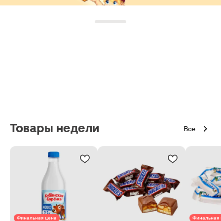
Товары недели
Все
Финальная цена
Финальная 