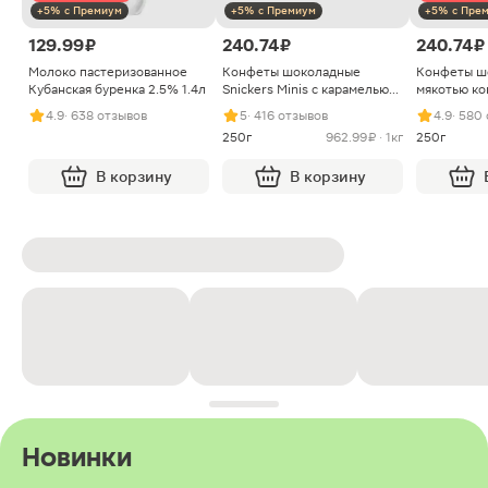
+5% с Премиум
+5% с Премиум
+5% с Пре
129.99 ₽
240.74 ₽
240.74 ₽
Молоко пастеризованное
Конфеты шоколадные
Конфеты ш
Кубанская буренка 2.5% 1.4л
Snickers Minis с карамелью
мякотью ко
арахисом и нугой
4.9
· 638 отзывов
5
· 416 отзывов
4.9
· 580
250г
962.99 ₽ · 1кг
250г
В корзину
В корзину
Новинки