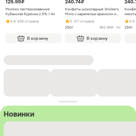
129.99 ₽
240.74 ₽
240.
Молоко пастеризованное
Конфеты шоколадные Snickers
Конфе
Кубанская буренка 2.5% 1.4л
Minis с карамелью арахисом и
мякоть
нугой
4.9
· 638 отзывов
5
· 417 отзывов
4.9
250г
962.99 ₽ · 1кг
250г
В корзину
В корзину
Новинки