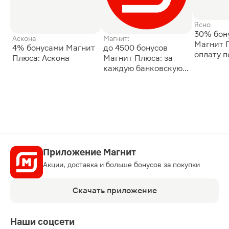
Ясно
30% бон
Аскона
Магнит:
Магнит 
4% бонусами Магнит
до 4500 бонусов
оплату 
Плюса: Аскона
Магнит Плюса: за
сессии: 
каждую банковскую
карту
Приложение Магнит
Акции, доставка и больше бонусов за покупки
Скачать приложение
Наши соцсети