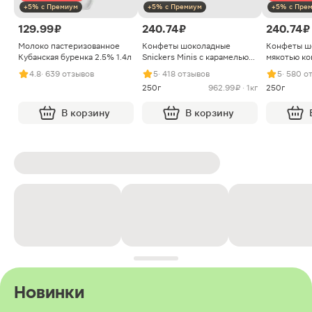
+5% с Премиум
+5% с Премиум
+5% с Пре
129.99 ₽
240.74 ₽
240.74 ₽
Молоко пастеризованное
Конфеты шоколадные
Конфеты ш
Кубанская буренка 2.5% 1.4л
Snickers Minis с карамелью
мякотью ко
арахисом и нугой
4.8
· 639 отзывов
5
· 418 отзывов
5
· 580 о
250г
962.99 ₽ · 1кг
250г
В корзину
В корзину
Новинки