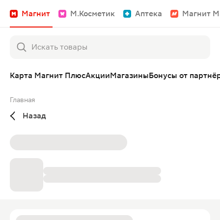
Магнит
М.Косметик
Аптека
Магнит М
Карта Магнит Плюс
Акции
Магазины
Бонусы от партнё
Главная
Назад