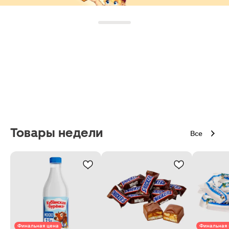
Товары недели
Все
Финальная цена
Финальная 