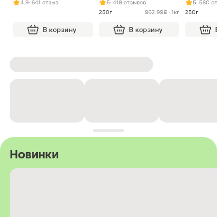
4.9
· 641 отзыв
5
· 419 отзывов
5
· 580 о
250г
962.99 ₽ · 1кг
250г
В корзину
В корзину
Новинки