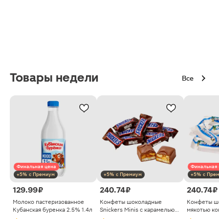
Товары недели
Все
Финальная цена
Финальная 
+5% с Премиум
+5% с Премиум
+5% с Пре
129.99 ₽
240.74 ₽
240.74 ₽
Молоко пастеризованное
Конфеты шоколадные
Конфеты ш
Кубанская буренка 2.5% 1.4л
Snickers Minis с карамелью
мякотью ко
арахисом и нугой