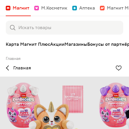
Магнит
М.Косметик
Аптека
Магнит М
Карта Магнит Плюс
Акции
Магазины
Бонусы от партнё
Главная
Главная