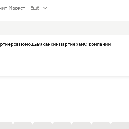
нит Маркет
Ещё
артнёров
Помощь
Вакансии
Партнёрам
О компании