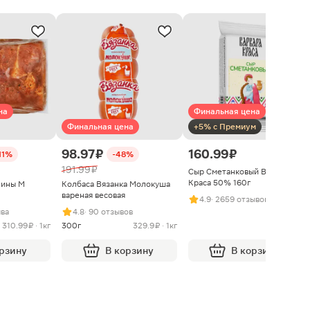
на
Финальная цена
Финальная цена
+5% с Премиум
98.97 ₽
160.99 ₽
11%
-48%
191.99 ₽
Сыр Сметанковый Варвара
Краса 50% 160г
нины М
Колбаса Вязанка Молокуша
вареная весовая
4.9
· 2659 отзывов
ыва
4.8
· 90 отзывов
310.99 ₽ · 1кг
300г
329.9 ₽ · 1кг
орзину
В корзину
В корзину