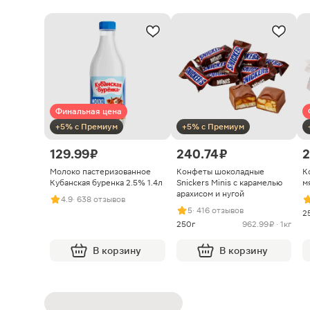
Финальная цена
+5% с Премиум
+5% с Премиум
129.99 ₽
240.74 ₽
2
Молоко пастеризованное
Конфеты шоколадные
К
Кубанская буренка 2.5% 1.4л
Snickers Minis с карамелью
м
арахисом и нугой
4.9
· 638 отзывов
5
· 416 отзывов
2
250г
962.99 ₽ · 1кг
В корзину
В корзину