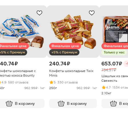
Финальная цена
Финальная цена
Финальная це
+5% с Премиум
+5% с Премиум
Только у нас
40.74 ₽
240.74 ₽
653.07 ₽
-
734.97 ₽
онфеты шоколадные с
Конфеты шоколадные Twix
якотью кокоса Bounty
Minis
Шашлык из сви
Свежесть
4.9
· 580 отзывов
5
· 330 отзывов
4.7
· 1534 отз
50г
962.99 ₽ · 1кг
250г
962.99 ₽ · 1кг
2.10кг
В корзину
В корзину
В к