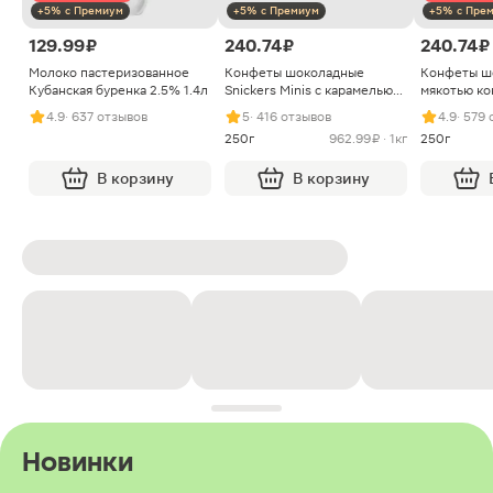
+5% с Премиум
+5% с Премиум
+5% с Пре
129.99 ₽
240.74 ₽
240.74 ₽
Молоко пастеризованное
Конфеты шоколадные
Конфеты ш
Кубанская буренка 2.5% 1.4л
Snickers Minis с карамелью
мякотью ко
арахисом и нугой
4.9
· 637 отзывов
5
· 416 отзывов
4.9
· 579
250г
962.99 ₽ · 1кг
250г
В корзину
В корзину
Новинки