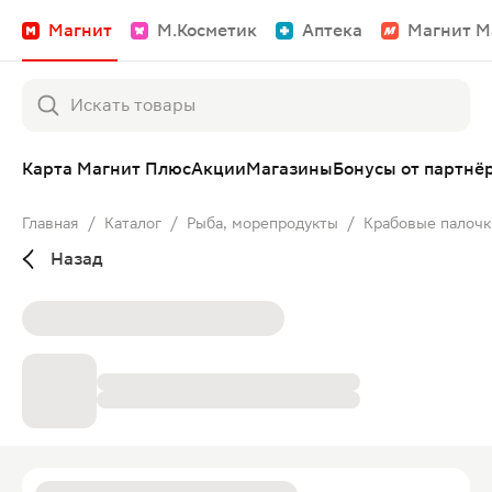
Магнит
М.Косметик
Аптека
Магнит М
Карта Магнит Плюс
Акции
Магазины
Бонусы от партнё
Главная
/
Каталог
/
Рыба, морепродукты
/
Крабовые палочк
Назад