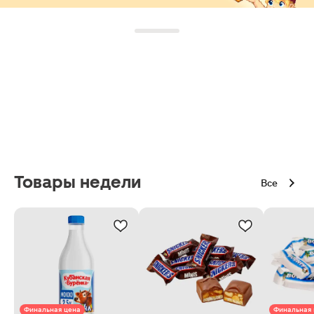
Товары недели
Все
Финальная цена
Финальная 