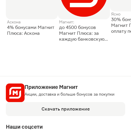
Ясно
30% бон
Аскона
Магнит:
Магнит 
4% бонусами Магнит
до 4500 бонусов
оплату 
Плюса: Аскона
Магнит Плюса: за
сессии: 
каждую банковскую
карту
Приложение Магнит
Акции, доставка и больше бонусов за покупки
Скачать приложение
Наши соцсети