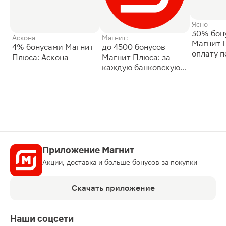
Ясно
30% бон
Аскона
Магнит:
Магнит 
4% бонусами Магнит
до 4500 бонусов
оплату 
Плюса: Аскона
Магнит Плюса: за
сессии: 
каждую банковскую
карту
Приложение Магнит
Акции, доставка и больше бонусов за покупки
Скачать приложение
Наши соцсети