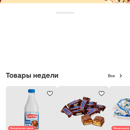
Товары недели
Все
Финальная цена
Финальная 