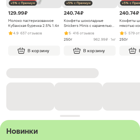
+5% с Премиум
+5% с Премиум
+5% с Пре
129.99 ₽
240.74 ₽
240.74 ₽
Молоко пастеризованное
Конфеты шоколадные
Конфеты ш
Кубанская буренка 2.5% 1.4л
Snickers Minis с карамелью
мякотью ко
арахисом и нугой
4.9
· 637 отзывов
5
· 416 отзывов
5
· 579 о
250г
962.99 ₽ · 1кг
250г
В корзину
В корзину
Новинки