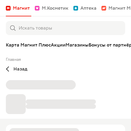
Магнит
М.Косметик
Аптека
Магнит М
Карта Магнит Плюс
Акции
Магазины
Бонусы от партнё
Главная
Назад