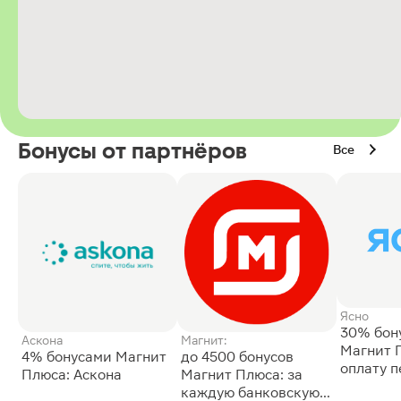
Бонусы от партнёров
Все
Ясно
30% бон
Аскона
Магнит:
Магнит 
4% бонусами Магнит
до 4500 бонусов
оплату 
Плюса: Аскона
Магнит Плюса: за
сессии: 
каждую банковскую