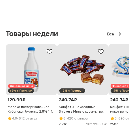
Товары недели
Все
Финальная цена
Финальная 
+5% с Премиум
+5% с Премиум
+5% с Пре
129.99 ₽
240.74 ₽
240.74 ₽
Молоко пастеризованное
Конфеты шоколадные
Конфеты ш
Кубанская буренка 2.5% 1.4л
Snickers Minis с карамелью
мякотью ко
арахисом и нугой
4.9
· 642 отзыва
5
· 420 отзывов
5
· 580 о
250г
962.99 ₽ · 1кг
250г