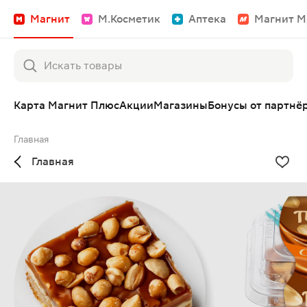
Магнит
М.Косметик
Аптека
Магнит М
Карта Магнит Плюс
Акции
Магазины
Бонусы от партнё
Главная
Главная