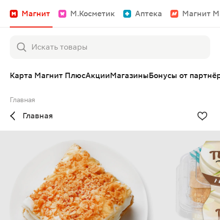
Магнит
М.Косметик
Аптека
Магнит М
Карта Магнит Плюс
Акции
Магазины
Бонусы от партнё
Главная
Главная