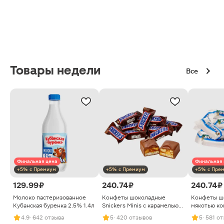
Товары недели
Все
Финальная цена
Финальная 
+5% с Премиум
+5% с Премиум
+5% с Пре
129.99 ₽
240.74 ₽
240.74 ₽
Молоко пастеризованное
Конфеты шоколадные
Конфеты ш
Кубанская буренка 2.5% 1.4л
Snickers Minis с карамелью
мякотью ко
арахисом и нугой
4.9
· 642 отзыва
5
· 420 отзывов
5
· 581 о